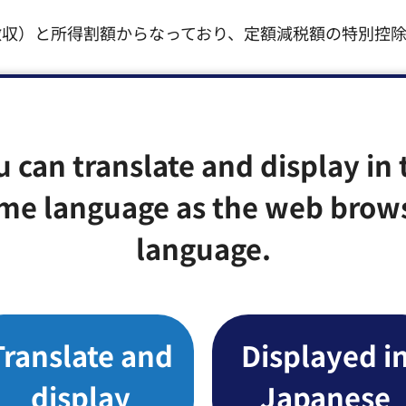
徴収）と所得割額からなっており、定額減税額の特別控
除、住宅ローン控除等、他の税額控除の額を控除した後
u can translate and display in 
、定額減税の対象にはなりません。
me language as the web brow
控除しきれなかった金額について別途給付金（調整給付
ジ「新たな経済に向けた給付金・定額減税一体措置」
language.
をご覧ください。
Translate and
Displayed i
display
Japanese
法によって、実施方法が異なります。具体的には以下の