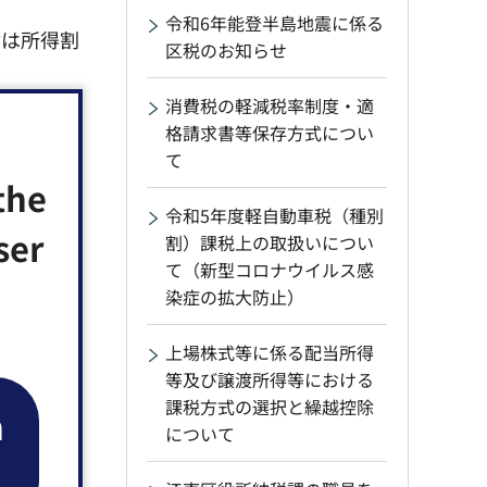
令和6年能登半島地震に係る
除は所得割
区税のお知らせ
消費税の軽減税率制度・適
の所得割額
格請求書等保存方式につい
て
the
令和5年度軽自動車税（種別
ser
割）課税上の取扱いについ
）が支給さ
て（新型コロナウイルス感
（外部サイ
染症の拡大防止）
上場株式等に係る配当所得
等及び譲渡所得等における
課税方式の選択と繰越控除
n
について
とおりで