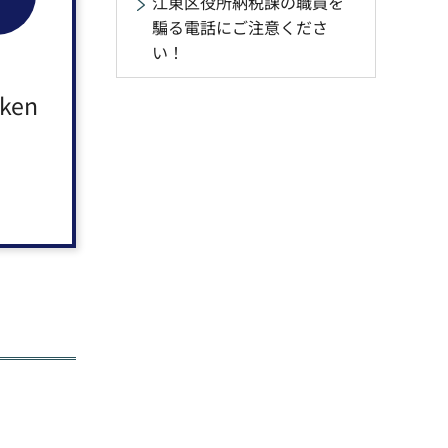
江東区役所納税課の職員を
残る場合が
騙る電話にご注意くださ
い！
aken
いて、例年