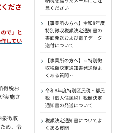
納税を騙ったメールにご注
意くださ
意ください
【事業所の方へ】令和8年度
特別徴収税額決定通知書の
るので」と
書面発送および電子データ
操作してい
送付について
【事業所の方へ】～特別徴
収税額決定通知書発送後よ
くある質問～
所得税お
令和8年度特別区民税・都民
が実施さ
税（個人住民税）税額決定
通知書の発送について
源泉徴収
税額決定通知書についてよ
たため、令
くある質問