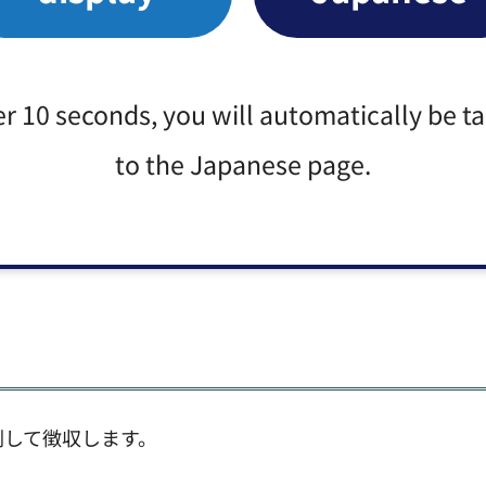
は定額減税額を控除しないため、ご負担いただく税額が
er 10 seconds, you will automatically be t
）の場合
to the Japanese page.
ら令和8年5月分までの12か月に分割して徴収します。
、定額減税の対象か否かにかかわらず、全従業員分につ
割して徴収します。