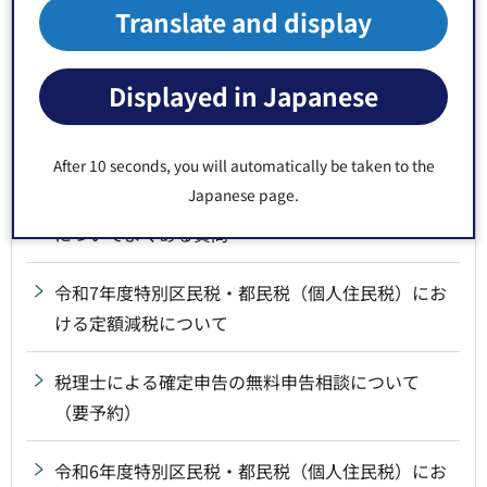
Translate and display
特別区民税・都民税申告書（住民税申告書）につ
いてよくある質問
Displayed in Japanese
令和8年度(令和7年分)所得税等の確定申告等につい
て
After 10 seconds, you will automatically be taken to the
Japanese page.
給与支払報告書（総括表・個人別明細書）の提出
についてよくある質問
令和7年度特別区民税・都民税（個人住民税）にお
ける定額減税について
税理士による確定申告の無料申告相談について
（要予約）
令和6年度特別区民税・都民税（個人住民税）にお