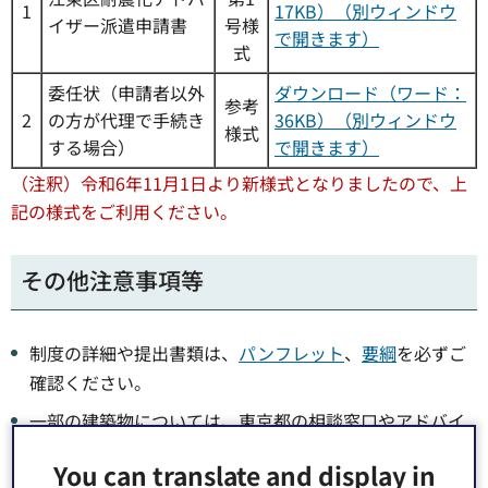
1
17KB）（別ウィンドウ
イザー派遣申請書
号様
で開きます）
式
委任状（申請者以外
ダウンロード（ワード：
参考
2
の方が代理で手続き
36KB）（別ウィンドウ
様式
する場合）
で開きます）
（注釈）令和6年11月1日より新様式となりましたので、上
記の様式をご利用ください。
その他注意事項等
制度の詳細や提出書類は、
パンフレット
、
要綱
を必ずご
確認ください。
一部の建築物については、東京都の相談窓口やアドバイ
ザー派遣制度があります。詳細は、下部
関連リンク
より
You can translate and display in
ご参照ください。