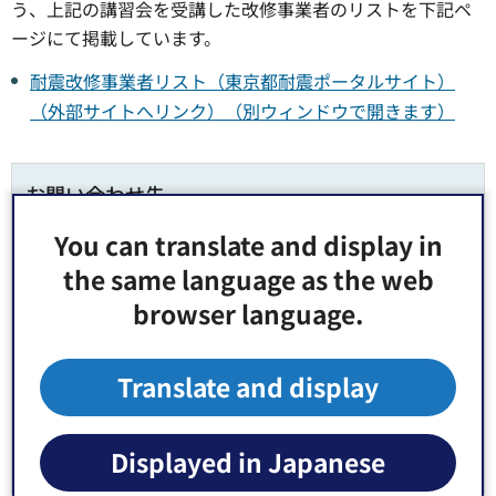
う、上記の講習会を受講した改修事業者のリストを下記ペ
ージにて掲載しています。
耐震改修事業者リスト（東京都耐震ポータルサイト）
（外部サイトへリンク）（別ウィンドウで開きます）
お問い合わせ先
You can translate and display in
都市整備部 安全都市づくり課 安全都市づくり係 窓口:区
the same language as the web
役所5階22番
browser language.
郵便番号135-8383 東京都江東区東陽4丁目11番28号
電話番号：
03-3647-9764
Fax：03-3647-9009
Translate and display
Displayed in Japanese