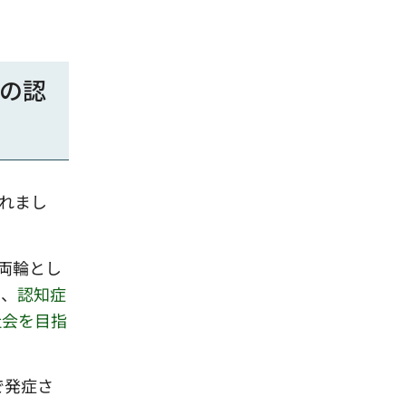
めの認
れまし
両輪とし
う、
認知症
社会を目指
で発症さ