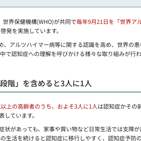
と、世界保健機構(WHO)が共同で
毎年9月21日を「世界ア
の啓発を実施しています。
め、アルツハイマー病等に関する認識を高め、世界の患
界中で認知症への理解を呼びかける様々な取り組みが行
前段階」を含めると3人に1人
歳以上の高齢者のうち、およそ3人に1人
は認知症かその
公表しています。
の症状があっても、家事や買い物など日常生活では支障が
まの生活を続けると認知症に移行しやすく、認知症予防