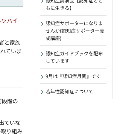
認知症講演会【認知症とと
もに生きる】
ルツハイ
認知症サポーターになりま
せんか(認知症サポーター養
成講座)
者と家族
われていま
認知症ガイドブックを配布
しています
9月は『認知症月間』です
若年性認知症について
前段階の
出ていな
の取り組み