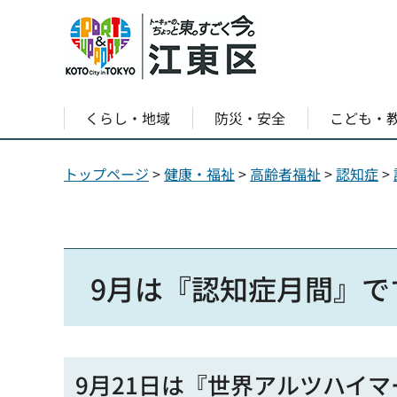
くらし・地域
防災・安全
こども・
トップページ
>
健康・福祉
>
高齢者福祉
>
認知症
>
9月は『認知症月間』で
9月21日は『世界アルツハイ