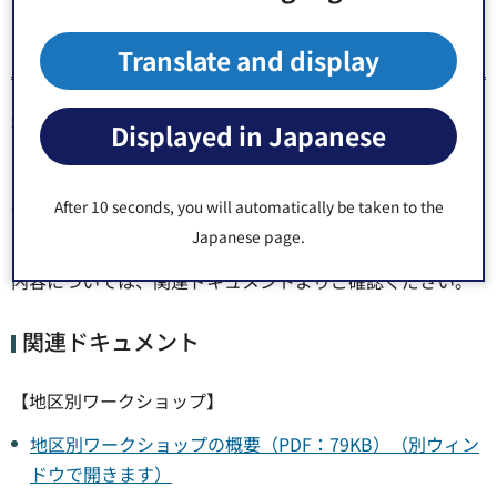
地区別ワークショップについて
Translate and display
地区別ワークショップ（深川・城東・南部）は、コロナ禍
Displayed in Japanese
の状況を考慮して、区民ワークショップと学生ワークショ
ップに分けるとともに、オンラインのワークショップを一
After 10 seconds, you will automatically be taken to the
部導入するなど、直接的な接触を極力回避して開催しまし
た。
Japanese page.
内容については、関連ドキュメントよりご確認ください。
関連ドキュメント
【地区別ワークショップ】
地区別ワークショップの概要（PDF：79KB）（別ウィン
ドウで開きます）