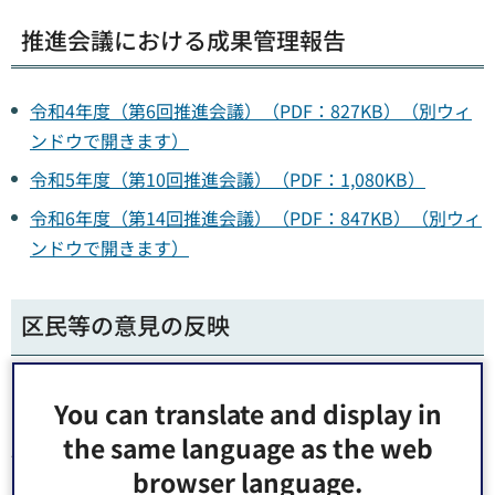
推進会議における成果管理報告
令和4年度（第6回推進会議）（PDF：827KB）（別ウィ
ンドウで開きます）
令和5年度（第10回推進会議）（PDF：1,080KB）
令和6年度（第14回推進会議）（PDF：847KB）（別ウィ
ンドウで開きます）
区民等の意見の反映
「江東区都市計画マスタープラン2022」の策定にあたって
You can translate and display in
は、区民等の意見を計画に反映するため、深川・城東・南
the same language as the web
部の3つの地域で地区別ワークショップを開催するととも
browser language.
に、パブリックコメント（意見募集）を実施しました。