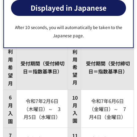
園
Displayed in Japanese
After 10 seconds, you will automatically be taken to the
《令和7年6月～令和8年1月の受付期間》
Japanese page.
利
利
用
用
受付期間（受付締切
受付期間（受付締切
希
希
日＝指数基準日）
日＝指数基準日）
望
望
月
月
6
10
令和7年2月6日
令和7年6月6日
月
月
（木曜日）～ 3
（金曜日）～ 7
入
入
月5日（水曜日）
月4日（金曜日）
園
園
7
11