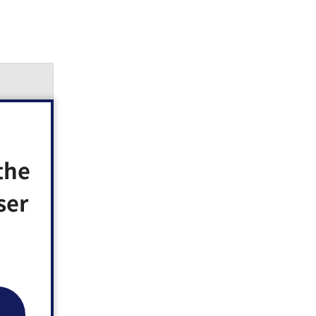
the
ser