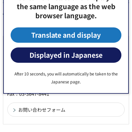
the same language as the web
browser language.
東京都の統計（外部サイトへリンク）（別ウィンドウで
開きます）
Translate and display
お問い合わせ先
Displayed in Japanese
地域振興部 地域振興課 統計調査係 窓口：区役所4階25
番
After 10 seconds, you will automatically be taken to the
郵便番号135-8383 東京都江東区東陽4丁目11番28号
Japanese page.
電話番号：
03-3647-4965
Fax：03-3647-8441