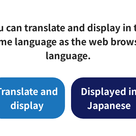
u can translate and display in 
me language as the web brow
language.
Translate and
Displayed i
display
Japanese