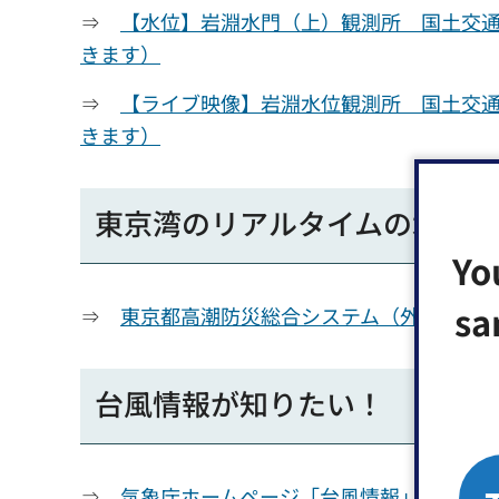
⇒
【水位】岩淵水門（上）観測所 国土交
きます）
⇒
【ライブ映像】岩淵水位観測所 国土交
きます）
東京湾のリアルタイムの水位
Yo
sa
⇒
東京都高潮防災総合システム（外部サイ
台風情報が知りたい！
⇒
気象庁ホームページ「台風情報」（外部