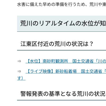
水害に備えた早めの準備を行うため、荒川や
荒川のリアルタイムの水位が
江東区付近の荒川の状況は？
⇒
【水位】南砂町観測所 国土交通省「川
⇒
【ライブ映像】新砂船着場 国土交通省
す）
警報発表の基準となる荒川の状況