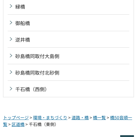
緑橋
御船橋
逆井橋
砂島橋同取付大島側
砂島橋同取付北砂側
千石橋（西側）
トップページ
>
環境・まちづくり
>
道路・橋
>
橋一覧
>
橋50音順一
覧
>
区道橋
> 千石橋（東側）