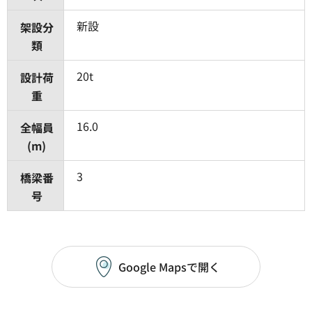
新設
架設分
類
20t
設計荷
重
16.0
全幅員
(m)
3
橋梁番
号
Google Mapsで開く