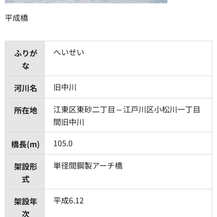
平成橋
へいせい
ふりが
な
旧中川
河川名
江東区東砂二丁目～江戸川区小松川一丁目
所在地
間旧中川
105.0
橋長(m)
単径間鋼製アーチ橋
架設形
式
平成6.12
架設年
次