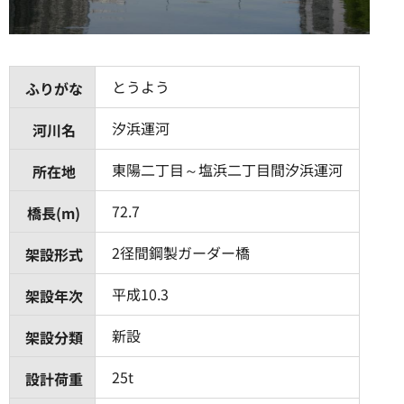
とうよう
ふりがな
汐浜運河
河川名
東陽二丁目～塩浜二丁目間汐浜運河
所在地
72.7
橋長(m)
2径間鋼製ガーダー橋
架設形式
平成10.3
架設年次
新設
架設分類
25t
設計荷重