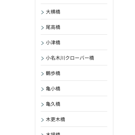
大横橋
尾高橋
小津橋
小名木川クローバー橋
鶴歩橋
亀小橋
亀久橋
木更木橋
木場橋