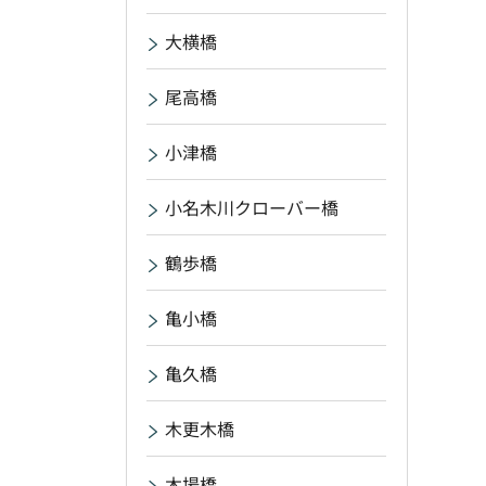
大横橋
尾高橋
小津橋
小名木川クローバー橋
鶴歩橋
亀小橋
亀久橋
木更木橋
木場橋