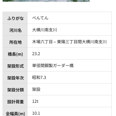
べんてん
ふりがな
大横川南支川
河川名
木場六丁目～東陽三丁目間大横川南支川
所在地
23.2
橋長(m)
単径間鋼製ガーダー橋
架設形式
昭和7.3
架設年次
架設
架設分類
12t
設計荷重
10.1
全幅員(m)