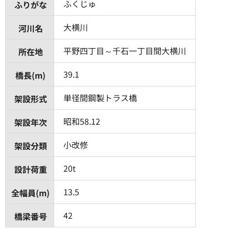
ふくじゅ
ふりがな
大横川
河川名
平野四丁目～千石一丁目間大横川
所在地
39.1
橋長(m)
単径間鋼製トラス橋
架設形式
昭和58.12
架設年次
小改修
架設分類
20t
設計荷重
13.5
全幅員(m)
42
橋梁番号