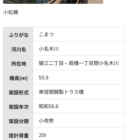
小松橋
こまつ
ふりがな
小名木川
河川名
猿江二丁目～扇橋一丁目間小名木川
所在地
55.9
橋長(m)
単径間鋼製トラス橋
架設形式
昭和56.6
架設年次
小改修
架設分類
20t
設計荷重