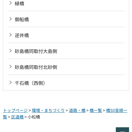
緑橋
御船橋
逆井橋
砂島橋同取付大島側
砂島橋同取付北砂側
千石橋（西側）
トップページ
>
環境・まちづくり
>
道路・橋
>
橋一覧
>
橋50音順一
覧
>
区道橋
> 小松橋
ペ