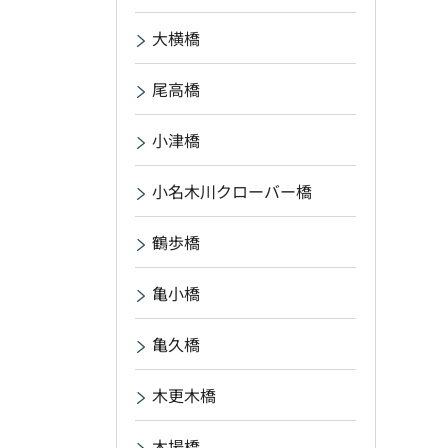
大横橋
尾高橋
小津橋
小名木川クローバー橋
鶴歩橋
亀小橋
亀久橋
木更木橋
木場橋