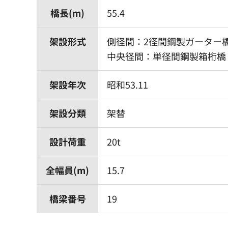
橋長(m)
55.4
架設形式
側径間：2径間鋼製ガーター
中央径間：単径間鋼製箱桁橋
架設年次
昭和53.11
架設分類
架替
設計荷重
20t
全幅員(m)
15.7
橋梁番号
19