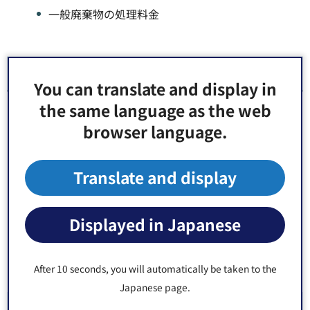
一般廃棄物の処理料金
4処理料金について
You can translate and display in
the same language as the web
産業廃棄物には処理料金の上限はありません。
browser language.
事業系一般廃棄物は条例によって処理料金（廃棄物処
理手数料）を規定しています。そして、許可業者はそ
Translate and display
の処理料金を超えた処理料金を受け取ることはできま
せん。処理料金は1kgあたり46円（令和5年10月1日～
令和9年9月30日）となっております。詳細について
Displayed in Japanese
は、関連ドキュメントの「事業系一般廃棄物処理手数
料の改定について」をご覧ください。
After 10 seconds, you will automatically be taken to the
Japanese page.
関連ドキュメント