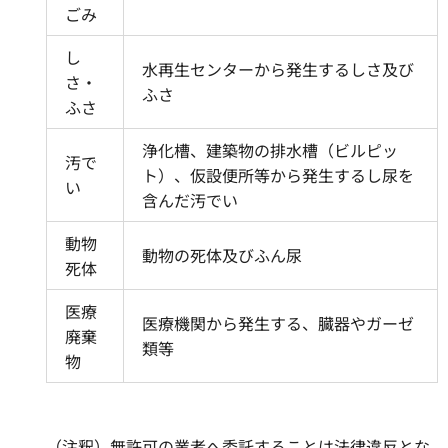
ごみ
し
水再生センターから発生するしさ及び
さ・
ふさ
ふさ
浄化槽、建築物の排水槽（ビルピッ
汚で
ト）、仮設便所等から発生するし尿を
い
含んだ汚でい
動物
動物の死体及びふん尿
死体
医療
医療機関から発生する、臓器やガーゼ
廃棄
類等
物
（注釈）無許可の業者へ委託することは法律違反とな