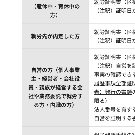
就労証明書（区
（産休中・育休中の
（注釈）証明日
方）
就労証明書（区
就労先が内定した方
（注釈）証明日
就労証明書（区
（注釈）自営を
自営の方（個人事業
事実の確認でき
主・経営者・会社役
履歴事項全部証
員・親族が経営する会
者）発行の書類
社や業務委託で就労す
限る）
る方・内職の方）
法人番号を有す
自営を証明する
母子健康手帳の