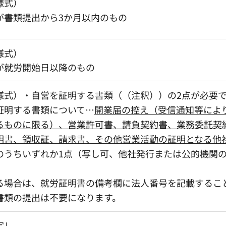
様式）
が書類提出から3か月以内のもの
様式）
が就労開始日以降のもの
様式）・自営を証明する書類（（注釈））の2点が必要
証明する書類について…
開業届の控え（受信通知等によ
るものに限る）、営業許可書、請負契約書、業務委託契
明書、領収証、請求書、その他営業活動の証明となる他
のうちいずれか1点（写し可、他社発行または公的機関
る場合は、就労証明書の備考欄に法人番号を記載するこ
書類の提出は不要になります。
写し