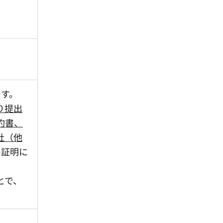
です。
り提出
約書、
社（他
の証明に
とで、