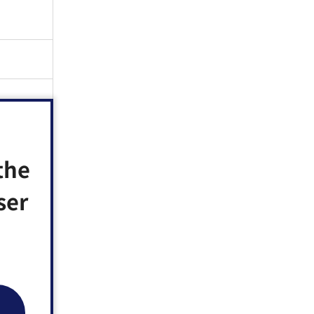
用した
the
ser