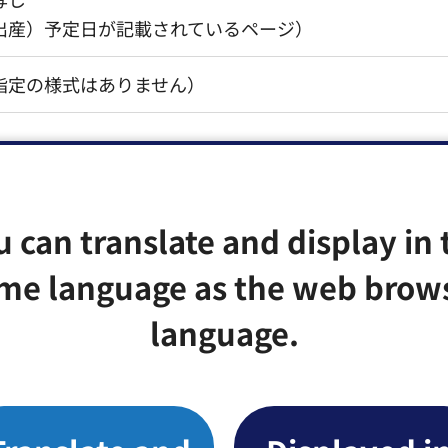
出産）予定日が記載されているページ）
指定の様式はありません）
福祉手帳
手帳）の写し
民で身体障害者手帳をお持ちの方は、マイナンバーを利
u can translate and display in 
受給情報の確認を行いますので、提出は不要です。
me language as the web brow
の診断書（指定の様式はありません）
language.
兼日常生活状況調査票（区様式）の2点が必要です。
は入学許可書）
授業形態がわかる書類）等