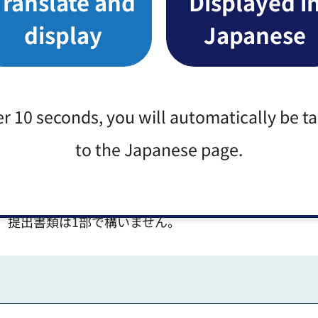
Translate and
Displayed i
育法に定める学校（大学・大学院等）や職業訓練校に在
リキュラムの提出は不要です。
display
Japanese
にひとり親世帯として届け出ている場合、本調査におい
書類の提出は不要です。
場合は別途書類の提出が必要となります。詳細は、同封
er 10 seconds, you will automatically be t
所等継続利用申込書兼給付認定届出書」裏面をご確認く
to the Japanese page.
ントにあります。その他の書類は任意様式で結構です。
、提出書類は1部で構いません。