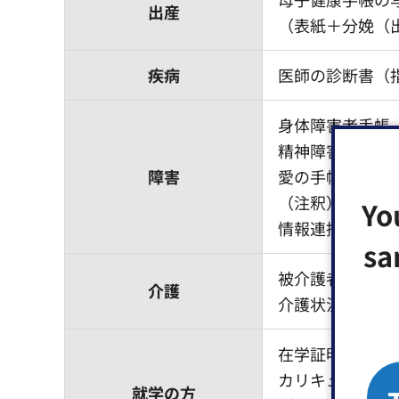
出産
（表紙＋分娩（
疾病
医師の診断書（
身体障害者手帳
精神障害者保健
障害
愛の手帳（療育
（注釈）江東区
Yo
情報連携により
sa
被介護者の医師
介護
介護状況調査書
在学証明書（又
カリキュラム（
就学の方