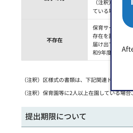
（注釈）学校教
ている場合はカ
保育サービス係
存在を証明する
不存在
届け出ていない
Aft
和9年度 保育
（注釈）区様式の書類は、下記関連ドキュメ
（注釈）保育園等に2人以上在園している場合
提出期限について