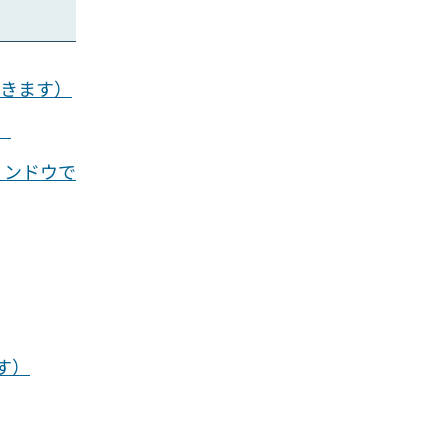
開きます）
）
ィンドウで
す）