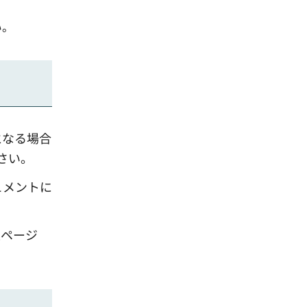
い。
となる場合
さい。
ュメントに
連ページ