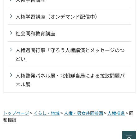
人権学習講座（オンデマンド配信中）
社会同和教育講座
人権週間行事「守ろう人権講演とメッセージのつ
どい」
人権啓発パネル展・北朝鮮当局による拉致問題パ
ネル展
トップページ
>
くらし・地域
>
人権・男女共同参画
>
人権推進
> 同
和相談
ペ