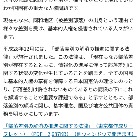
わが国固有の重大な人権問題です。
現在もなお、同和地区（被差別部落）の出身という理由で
様々な差別を受け、基本的人権を侵害されている人々がい
ます。
平成28年12月には、「部落差別の解消の推進に関する法
律」が施行されました。この法律は、「現在もなお部落差
別が存在するとともに、情報化の進展に伴って部落差別に
関する状況の変化が生じていることを踏まえ、全ての国民
に基本的人権の享有を保障する日本国憲法の理念にのっと
り、部落差別は許されないものであるとの認識の下にこれ
を解消することが重要な課題である」と示すとともに、部
落差別の解消に関し、基本理念、国及び地方公共団体の責
務を明らかにしています。
「部落差別の解消の推進に関する法律」（東京都作成リー
フレット）（PDF：2,687KB）（別ウィンドウで開きます）