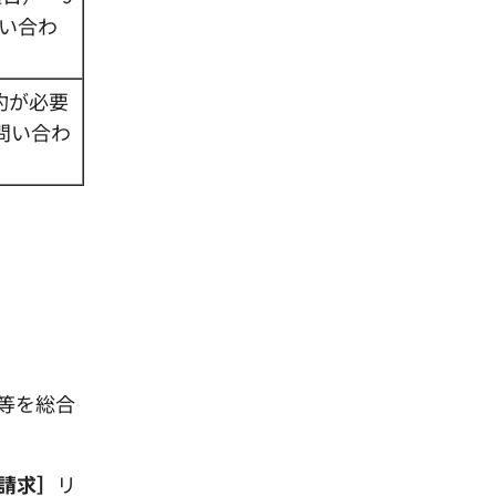
問い合わ
約が必要
問い合わ
等を総合
請求］
リ