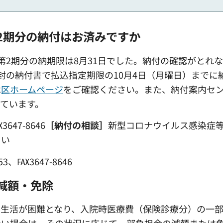
2期分の納付はお済みですか
第2期分の納期限は8月31日でした。納付の確認がとれ
封の納付書で払込指定期限の10月4日（月曜日）までに
は
区ホームページ
をご確認ください。また、納付案内セ
ています。
47-8646
［納付の相談］
新型コロナウイルス感染症
さい
、℻3647-8646
減額・免除
、生活が困難となり、入院時医療費（保険診療分）の一