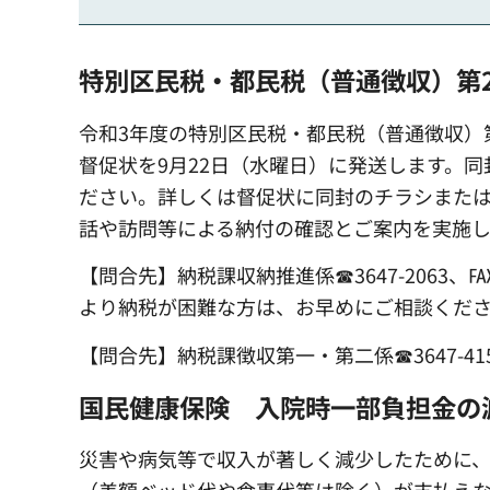
特別区民税・都民税（普通徴収）第
令和3年度の特別区民税・都民税（普通徴収）
督促状を9月22日（水曜日）に発送します。同
ださい。詳しくは督促状に同封のチラシまた
話や訪問等による納付の確認とご案内を実施し
【問合先】納税課収納推進係☎3647-2063、℻36
より納税が困難な方は、お早めにご相談くだ
【問合先】納税課徴収第一・第二係☎3647-4153
国民健康保険 入院時一部負担金の
災害や病気等で収入が著しく減少したために