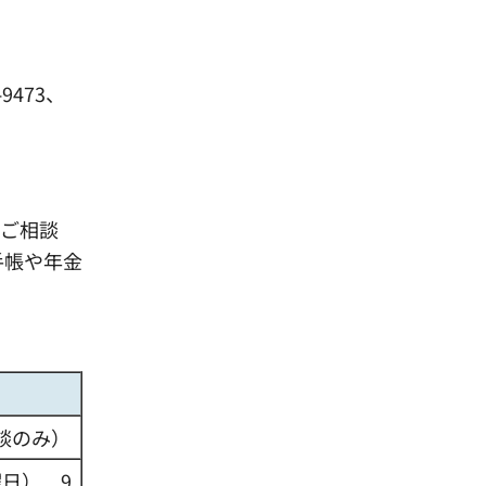
473、
るご相談
手帳や年金
相談のみ）
曜日） 9