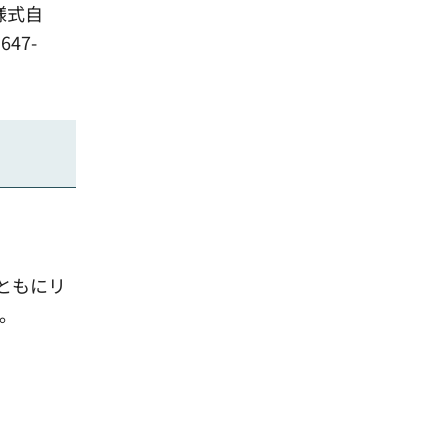
様式自
47-
ともにリ
。