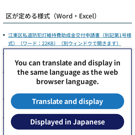
区が定める様式（Word・Excel）
江東区私道防犯灯維持費助成金交付申請書（別記第1号様
式）（ワード：22KB）（別ウィンドウで開きます）
江東区私道防犯灯設置工事費助成金交付申請書（別記第2
You can translate and display in
号様式）（ワード：23KB）（別ウィンドウで開きます）
the same language as the web
江東区私道防犯灯維持費・設置工事費助成金交付請求書
browser language.
兼口座振替依頼書（別記第7号様式）（ワード：24KB）
（別ウィンドウで開きます）
江東区私道防犯灯設置工事変更等承認申請書（別記第8号
Translate and display
様式）（ワード：22KB）（別ウィンドウで開きます）
江東区私道防犯灯設置工事完了報告書（別記第11号様
Displayed in Japanese
式）（ワード：23KB）（別ウィンドウで開きます）