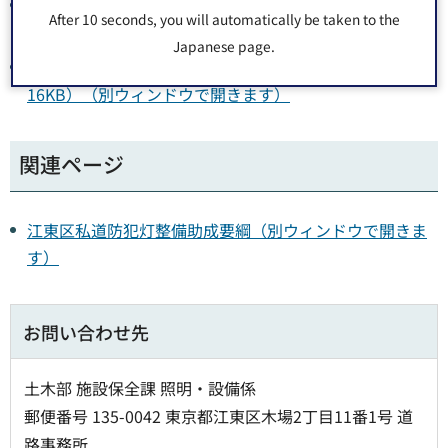
維持費_申請箇所内訳書（参考様式）（エクセル：
After 10 seconds, you will automatically be taken to the
12KB）（別ウィンドウで開きます）
Japanese page.
設置工事費_申請箇所内訳書（参考様式）（エクセル：
16KB）（別ウィンドウで開きます）
関連ページ
江東区私道防犯灯整備助成要綱（別ウィンドウで開きま
す）
お問い合わせ先
土木部 施設保全課 照明・設備係
郵便番号 135-0042 東京都江東区木場2丁目11番1号 道
路事務所