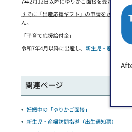
7年2月12日以降にゆりかご面接を受けた方に
すでに「出産応援ギフト」の申請をされた方
ん。
「子育て応援給付金」
令和7年4月以降に出産し、
新生児・産婦訪問
Aft
関連ページ
妊娠中の「ゆりかご面接」
新生児・産婦訪問指導（出生通知票）