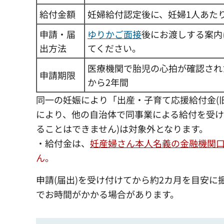
給付金額
妊婦給付認定後に、妊婦1人あた
申請・届
ゆりかご面接
後にお渡しする案内
出方法
てください。
医療機関で胎児の心拍が確認され
申請期限
から2年間
同一の妊娠により「出産・子育て応援給付金(
により、他の自治体で同事業による給付を受け
ることはできません)は対象外となります。
・給付金は、
妊産婦さん本人名義の金融機関
ん。
申請(届出)を受け付けてから約2カ月を目安に
でお時間がかかる場合があります。