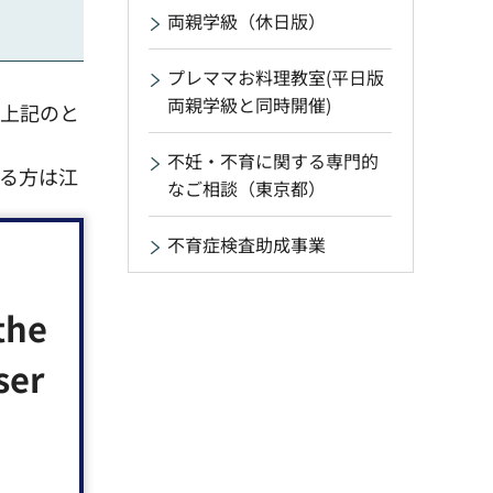
両親学級（休日版）
プレママお料理教室(平日版
両親学級と同時開催)
は上記のと
不妊・不育に関する専門的
る方は江
なご相談（東京都）
不育症検査助成事業
the
ser
育て応援給
なお、令和