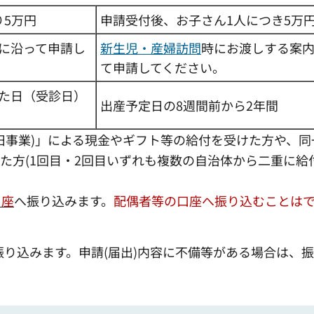
り5万円
申請受付後、お子さん1人につき5万
に沿って申請し
新生児・産婦訪問
時にお渡しする案
て申請してください。
た日（受診日）
出産予定日の8週間前から2年間
旧事業)」による現金やギフト等の給付を受けた方や、同
た方(1回目・2回目いずれも複数の自治体から二重に給
口座
へ振り込みます。
配偶者等の口座へ振り込むことは
振り込みます。申請(届出)内容に不備等がある場合は、