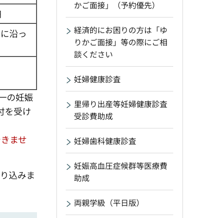
かご面接」（予約優先）
円
経済的にお困りの方は「ゆ
内に沿っ
りかご面接」等の際にご相
談ください
妊婦健康診査
一の妊娠
里帰り出産等妊婦健康診査
付を受け
受診費助成
できませ
妊婦歯科健康診査
妊娠高血圧症候群等医療費
振り込みま
助成
両親学級（平日版）