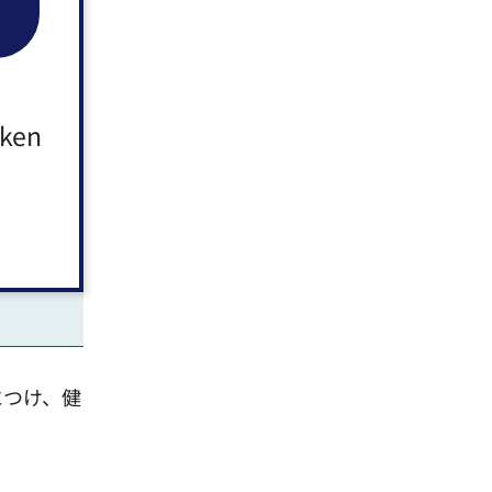
げる」と
新たな課題
aken
につけ、健