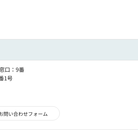
窓口：9番
番1号