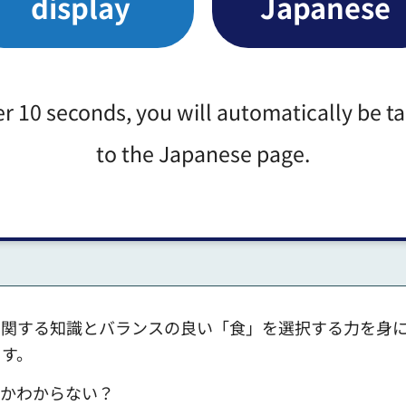
display
Japanese
第三次）」の評価を踏まえ、これまでの「実践の環を広
涯を通じて健全で安心な食生活を実践する時代にあった
次）」（令和7年度～令和18年度）を策定しました。
er 10 seconds, you will automatically be t
て元気な心と体をつくります」の実現を目指します。
to the Japanese page.
に関する知識とバランスの良い「食」を選択する力を身
ます。
のかわからない？