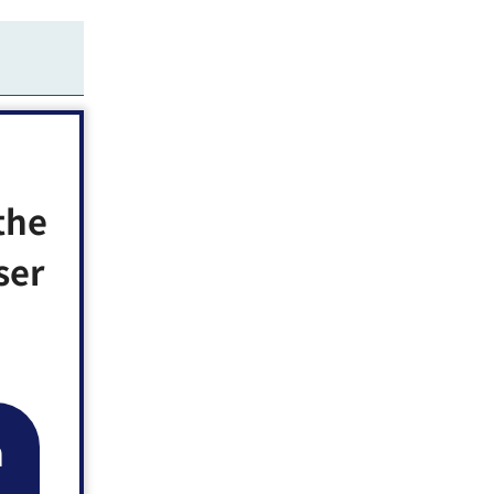
、調理の基
み受付、1
the
ser
n