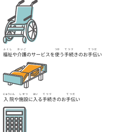
ふくし
かいご
つか
てつづ
てつだ
福祉
や
介護
のサービスを
使
う
手続
きのお
手伝
い
にゅういん
しせつ
はい
てつづ
てつだ
入院
や
施設
に
入
る
手続
きのお
手伝
い