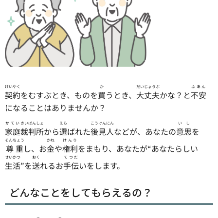
けいやく
か
だいじょうぶ
ふあん
契約
をむすぶとき、ものを
買
うとき、
大丈夫
かな？と
不安
になることはありませんか？
かてい
さいばんしょ
えら
こうけんにん
いし
家庭
裁判所
から
選
ばれた
後見人
などが、あなたの
意思
を
そんちょう
かね
けんり
尊重
し、お
金
や
権利
をまもり、あなたが“あなたらしい
せいかつ
おく
てつだ
生活
”を
送
れるお
手伝
いをします。
どんなことをしてもらえるの？