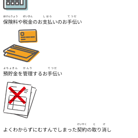
ほけんりょう
ぜいきん
しはら
てつだ
保険料
や
税金
のお
支払
いのお
手伝
い
よちょきん
かんり
てつだ
預貯金
を
管理
するお
手伝
い
けいやく
と
け
よくわからずにむすんでしまった
契約
の
取
り
消
し