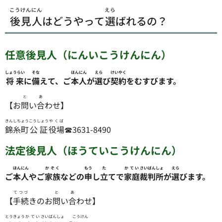
こうけんにん
えら
後見人
はどうやって
選
ばれるの？
任意後見人（にんいこうけんにん）
しょうらい
そな
ほんにん
えら
けいやく
将来
に
備
えて、ご
本人
が
選
び
契約
をむすびます。
と
あ
【お
問
い
合
わせ】
きんしちょう
こうしょう
やくば
錦糸町
公証
役場
☎3631-8490
法定後見人（ほうていこうけんにん）
ほんにん
かぞく
もう
た
かてい
さいばんしょ
えら
ご
本人
やご
家族
などの
申
し
立
てで
家庭
裁判所
が
選
びます。
てつづ
と
あ
【
手続
きのお
問
い
合
わせ】
とうきょう
かてい
さいばんしょ
こうけん