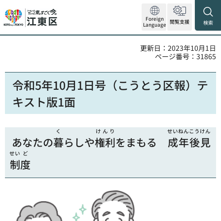
Foreign
閲覧支援
検索
Language
更新日：2023年10月1日
ページ番号：31865
令和5年10月1日号（こうとう区報）テ
キスト版1面
く
けんり
せい
ねん
こう
けん
あなたの
暮
らしや
権利
をまもる
成
年
後
見
せい
ど
制
度