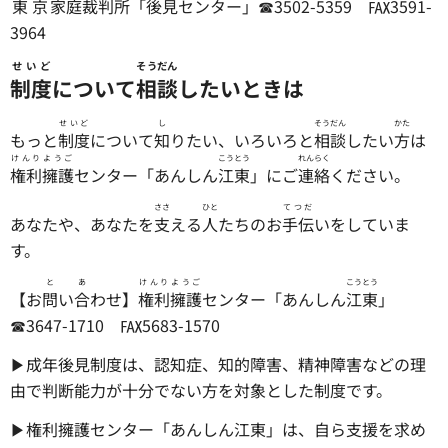
東京
家庭
裁判所
「
後見
センター」☎3502-5359 ℻3591-
3964
せいど
そうだん
制度
について
相談
したいときは
せいど
し
そうだん
かた
もっと
制度
について
知
りたい、いろいろと
相談
したい
方
は
けんり
ようご
こうとう
れんらく
権利
擁護
センター「あんしん
江東
」にご
連絡
ください。
ささ
ひと
てつだ
あなたや、あなたを
支
える
人
たちのお
手伝
いをしていま
す。
と
あ
けんり
ようご
こうとう
【お
問
い
合
わせ】
権利
擁護
センター「あんしん
江東
」
☎3647-1710 ℻5683-1570
▶成年後見制度は、認知症、知的障害、精神障害などの理
由で判断能力が十分でない方を対象とした制度です。
▶権利擁護センター「あんしん江東」は、自ら支援を求め