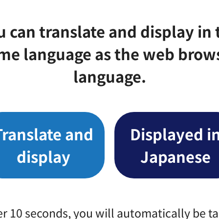
u can translate and display in 
me language as the web brow
議所の支援策）
language.
等導入計画の認定について
Translate and
Displayed i
display
Japanese
er 10 seconds, you will automatically be t