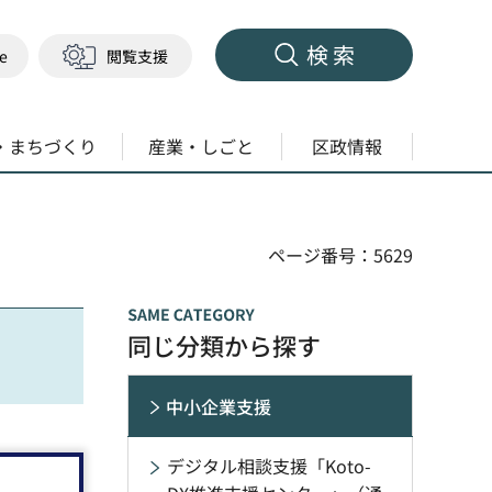
検索
ge
閲覧支援
・まちづくり
産業・しごと
区政情報
ページ番号：5629
同じ分類から探す
中小企業支援
デジタル相談支援「Koto-