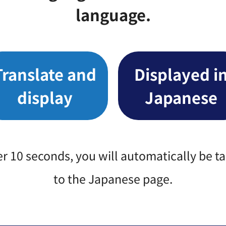
language.
援補助金
助金
Translate and
Displayed i
金
display
Japanese
業補助金
er 10 seconds, you will automatically be t
to the Japanese page.