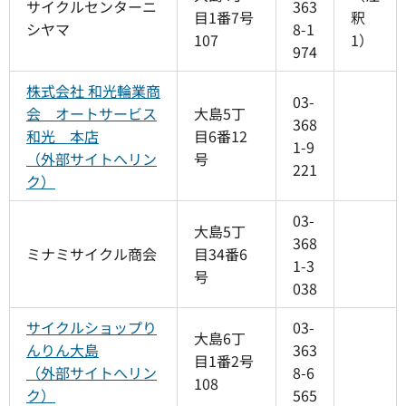
サイクルセンターニ
363
目1番7号
釈
シヤマ
8-1
107
1）
974
株式会社 和光輪業商
03-
会 オートサービス
大島5丁
368
和光 本店
目6番12
1-9
（外部サイトへリン
号
221
ク）
03-
大島5丁
368
ミナミサイクル商会
目34番6
1-3
号
038
サイクルショップり
03-
大島6丁
んりん大島
363
目1番2号
（外部サイトへリン
8-6
108
ク）
565