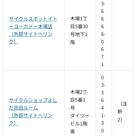
3-
6
木場1丁
サイクルスポットイト
6
ーヨーカドー木場店
目5番30
6
（外部サイトへリン
6-
号地下1
ク）
0
階
6
7
1
0
3-
木場2丁
3
目5番3
サイクルショップよし
6
（注
だ吉田ルーム
号
4
釈
（外部サイトへリン
1-
ダイツー
2）
ク）
3
ビル1階
0
奥