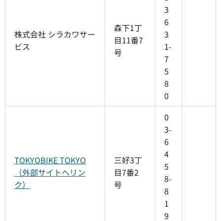
3
6
森下1丁
株式会社 シラカワサー
3
目11番7
ビス
1-
号
7
5
8
0
0
3-
6
4
TOKYOBIKE TOKYO
三好3丁
5
（外部サイトへリン
目7番2
8-
ク）
号
8
1
9