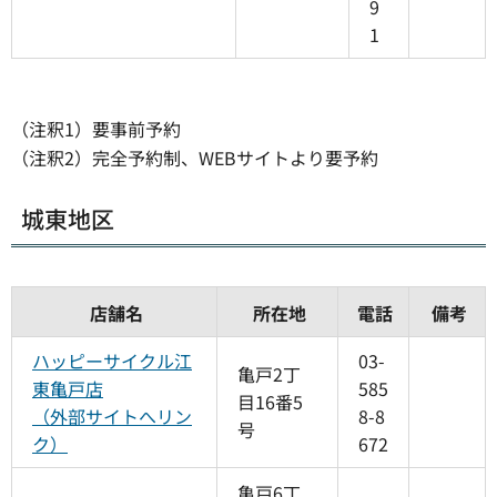
9
1
（注釈1）要事前予約
（注釈2）完全予約制、WEBサイトより要予約
城東地区
店舗名
所在地
電話
備考
ハッピーサイクル江
03-
亀戸2丁
東亀戸店
585
目16番5
（外部サイトへリン
8-8
号
ク）
672
亀戸6丁