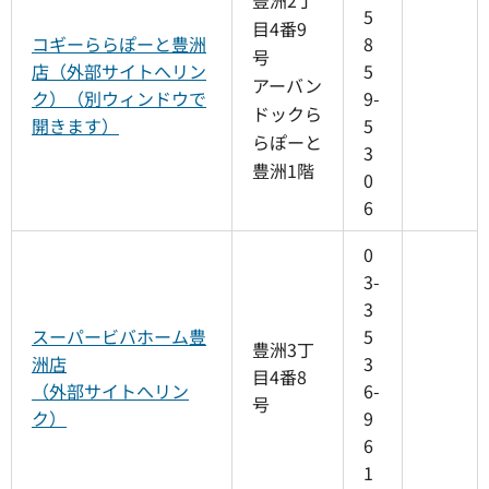
豊洲2丁
5
目4番9
コギーららぽーと豊洲
8
号
店（外部サイトへリン
5
アーバン
ク）（別ウィンドウで
9-
ドックら
開きます）
5
らぽーと
3
豊洲1階
0
6
0
3-
3
スーパービバホーム豊
5
豊洲3丁
洲店
3
目4番8
（外部サイトへリン
6-
号
ク）
9
6
1