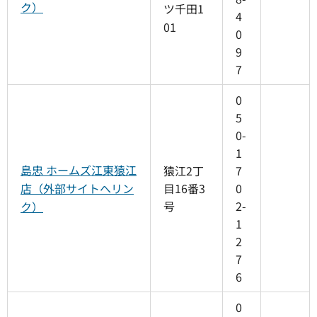
ク）
ツ千田1
4
01
0
9
7
0
5
0-
1
島忠 ホームズ江東猿江
猿江2丁
7
店（外部サイトへリン
目16番3
0
号
2-
ク）
1
2
7
6
0