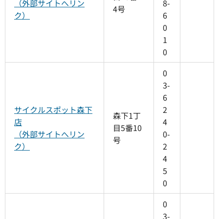
（外部サイトへリン
8-
4号
ク）
6
0
1
0
0
3-
6
サイクルスポット森下
2
森下1丁
店
4
目5番10
（外部サイトへリン
0-
号
ク）
2
4
5
0
0
3-