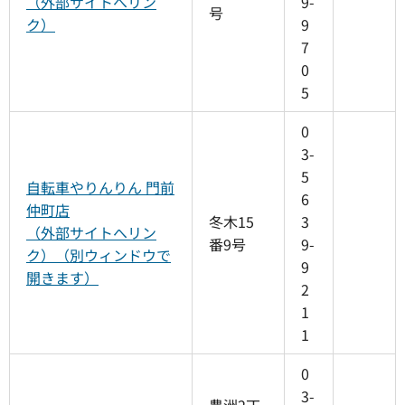
（外部サイトへリン
9-
号
ク）
9
7
0
5
0
3-
5
自転車やりんりん 門前
6
仲町店
冬木15
3
（外部サイトへリン
番9号
9-
ク）（別ウィンドウで
9
開きます）
2
1
1
0
3-