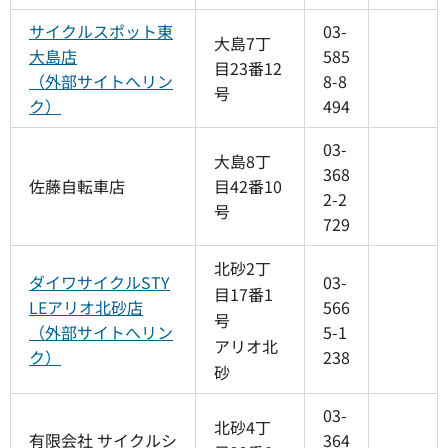
サイクルスポット東
03-
大島7丁
大島店
585
目23番12
（外部サイトへリン
8-8
号
ク）
494
03-
大島8丁
368
佐藤自転車店
目42番10
2-2
号
729
北砂2丁
ダイワサイクルSTY
03-
目17番1
LEアリオ北砂店
566
号
（外部サイトへリン
5-1
アリオ北
ク）
238
砂
03-
北砂4丁
有限会社 サイクルシ
364