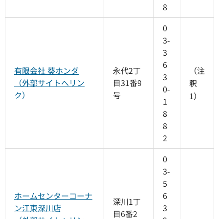
8
0
3-
3
6
有限会社 葵ホンダ
永代2丁
（注
3
（外部サイトへリン
目31番9
釈
0-
ク）
号
1）
1
8
8
2
0
3-
5
ホームセンターコーナ
6
深川1丁
ン江東深川店
3
目6番2