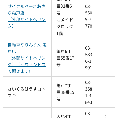
目31番6
サイクルベースあさ
03-
ひ亀戸店
号
560
（外部サイトへリン
9-7
カメイド
ク）
770
クロック
1階
自転車やりんりん 亀
03-
戸店
亀戸6丁
583
（外部サイトへリン
目55番17
6-1
ク）（別ウィンドウ
号
901
で開きます）
03-
亀戸7丁
さいくるはうすコト
368
目38番15
ブキ
1-4
号
843
03-
大島4丁
（注