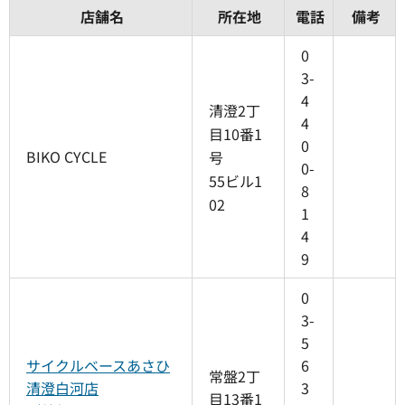
店舗名
所在地
電話
備考
0
3-
4
清澄2丁
4
目10番1
0
BIKO CYCLE
号
0-
55ビル1
8
02
1
4
9
0
3-
5
サイクルベースあさひ
6
常盤2丁
清澄白河店
3
目13番1