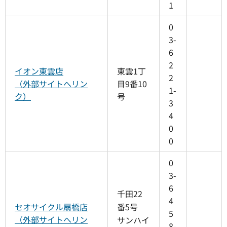
1
0
3-
6
2
イオン東雲店
東雲1丁
2
（外部サイトへリン
目9番10
1-
ク）
号
3
4
0
0
0
3-
6
千田22
4
セオサイクル扇橋店
番5号
5
（外部サイトへリン
サンハイ
8-