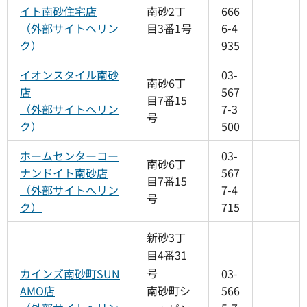
イト南砂住宅店
南砂2丁
666
（外部サイトへリン
目3番1号
6-4
ク）
935
イオンスタイル南砂
03-
南砂6丁
店
567
目7番15
（外部サイトへリン
7-3
号
ク）
500
ホームセンターコー
03-
南砂6丁
ナンドイト南砂店
567
目7番15
（外部サイトへリン
7-4
号
ク）
715
新砂3丁
目4番31
号
カインズ南砂町SUN
03-
AMO店
南砂町シ
566