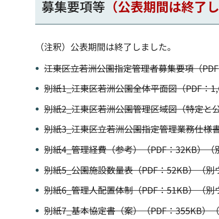
募集要項等
（公表期間は終了
（注釈）公表期間は終了しました。
江東区立若洲公園指定管理者募集要項（PDF
別紙1_江東区若洲公園全体平面図（PDF：1
別紙2_江東区若洲公園管理区域図（特定と公
別紙3_江東区立若洲公園指定管理業務仕様書（
別紙4_管理経費（参考）（PDF：32KB）
別紙5_公園施設数量表（PDF：52KB）（
別紙6_管理人配置体制（PDF：51KB）（
別紙7_基本協定書（案）（PDF：355KB