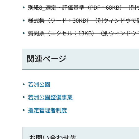
別紙8_選定・評価基準（PDF：68KB）（
様式集（ワード：30KB）（別ウィンドウで
質問票（エクセル：13KB）（別ウィンドウ
関連ページ
若洲公園
若洲公園整備事業
指定管理者制度
お問い合わせ先