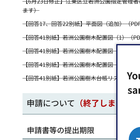
【6月23日修正】江東区立若洲公園指定管理者
ます）
【回答17、回答22別紙】平面図（追加）（PDF
【回答41別紙】若洲公園樹木配置図（1）（PD
【回答41別紙】若洲公園樹木配置図（2）（PD
【回答41別紙】若洲公園樹木配置図（3）（PD
Yo
【回答41別紙】若洲公園樹木台帳リスト（PDF
sa
申請について
（終了しました）
申請書等の提出期限