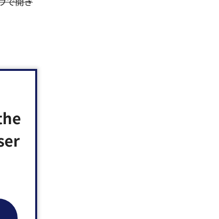
ドウで開き
the
ser