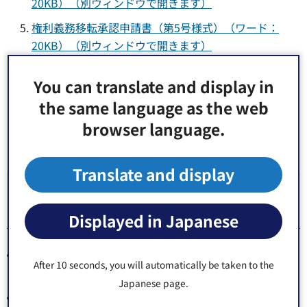
20KB）（別ウィンドウで開きます）
権利義務移転承認申請書（第5号様式）（ワード：
20KB）（別ウィンドウで開きます）
権利義務承継届（第6号様式）（ワード：22KB）（別
You can translate and display in
ウィンドウで開きます）
the same language as the web
使用料減免申請書（第7号様式）（ワード：18KB）
browser language.
（別ウィンドウで開きます）
Translate and display
5.公共溝渠管理条例による申請の種類及び
様式
Displayed in Japanese
公共溝渠の敷地に固着し、その上を横切り、又はその床
After 10 seconds, you will automatically be taken to the
下において工作物を新築等する場合申請が必要です。
Japanese page.
申請書の様式は以下のものを使用してください。また別