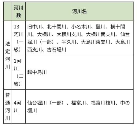
河川
河川名
数
13
旧中川、北十間川、小名木川、竪川、横十間
河川
川、大横川、大横川支川、大横川南支川、仙台
（一
堀川（一部）、平久川、大島川東支川、大島川
法
級）
西支川、古石場川
定
河
1河
川
川
越中島川
（二
級）
普
通
4河
仙台堀川（一部）、福富川、福富川枝川、中の
河
川
堀川
川