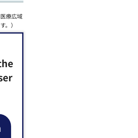
者医療広域
す。）
ます。（登
the
ser
のページ下
n