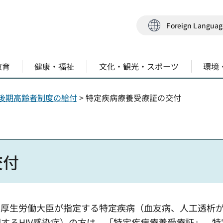
Foreign Langua
教育
健康・福祉
文化・観光・スポーツ
環境
後期高齢者制度の給付
> 特定疾病療養受療証の交付
交付
る厚生労働大臣が指定する特定疾病（血友病、人工透析
するHIV感染症）の方は、「特定疾病療養受療証」、特