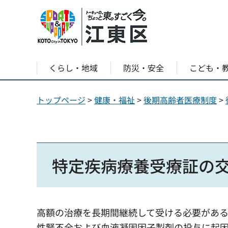
くらし・地域
防災・安全
こども・
トップページ
>
健康・福祉
>
後期高齢者医療制度
>
特定疾病療養受療証の
高額の治療を長期間継続して受ける必要があ
性腎不全および血液凝固因子製剤の投与に起因