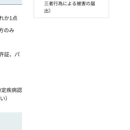
三者行為による被害の届
出）
れか1点
方のみ
許証、パ
特定疾病認
さい）