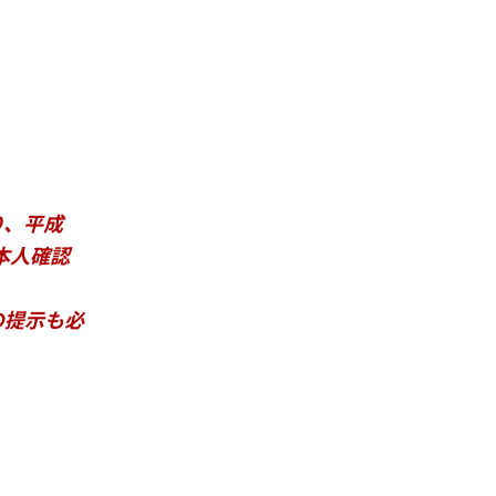
）
り、平成
本人確認
の提示も必