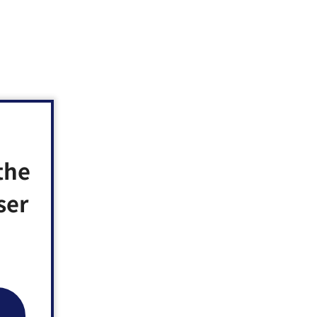
the
ser