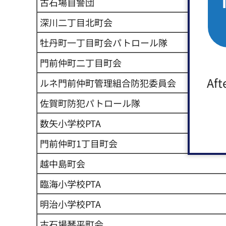
古石場自警団
深川二丁目北町会
牡丹町一丁目町会パトロール隊
門前仲町二丁目町会
Aft
ルネ門前仲町管理組合防犯委員会
佐賀町防犯パトロール隊
数矢小学校PTA
門前仲町1丁目町会
越中島町会
臨海小学校PTA
明治小学校PTA
古石場琴平町会