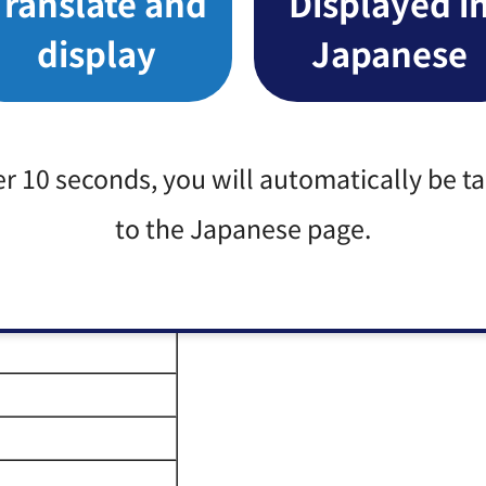
Translate and
Displayed i
display
Japanese
er 10 seconds, you will automatically be t
to the Japanese page.