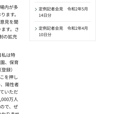
場内が多
定例記者会見 令和2年5月
おります。
14日分
の意見を聞
定例記者会見 令和2年4月
ります。さ
10日分
体制の拡充
日私は特
稚園、保育
（登録）
こを押し
一、陽性者
ていただ
000万人
すので、ぜ
かかりませ