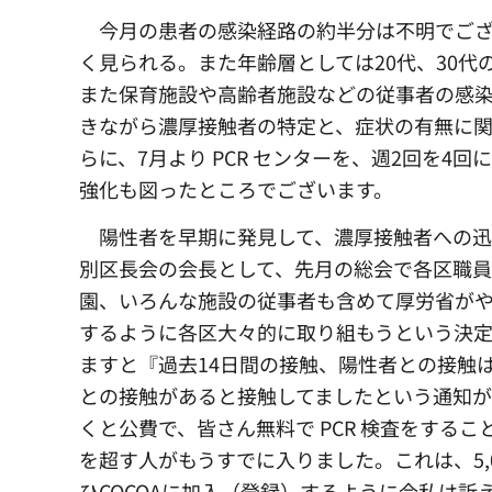
今月の患者の感染経路の約半分は不明でござ
く見られる。また年齢層としては20代、30
また保育施設や高齢者施設などの従事者の感
きながら濃厚接触者の特定と、症状の有無に関わ
らに、7月より PCR センターを、週2回を4
強化も図ったところでございます。
陽性者を早期に発見して、濃厚接触者への迅速
別区長会の会長として、先月の総会で各区職
園、いろんな施設の従事者も含めて厚労省がや
するように各区大々的に取り組もうという決定
ますと『過去14日間の接触、陽性者との接触
との接触があると接触してましたという通知が
くと公費で、皆さん無料で PCR 検査をするこ
を超す人がもうすでに入りました。これは、5,0
ひCOCOAに加入（登録）するように今私は