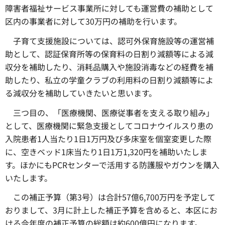
障害者福祉サービス事業所に対しても運営費の補助として
区内の事業者に対して30万円の補助を行います。
子育て支援施設については、認可外保育施設等の運営補
助として、認証保育所等の保育料の日割り減額等による減
収分を補助したり、消耗品購入や施設消毒などの経費を補
助したり、私立の学童クラブの利用料の日割り減額等によ
る減収分を補助していきたいと思います。
三つ目の、「医療機関、医療従事者を支える取り組み」
として、医療機関に緊急支援としてコロナウイルスり患の
入院患者1人当たり1日1万円及び多床室を個室変更した際
に、空きベッド1床当たり1日1万1,320円を補助いたしま
す。ほかにもPCRセンターで活用する防護服やガウンを購入
いたします。
この補正予算（第3号）は合計57億6,700万円を予定して
おりまして、3月に計上した補正予算を含めると、本区にお
ける今年度の補正予算の総額は約600億円になります。