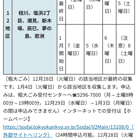
最
曜
5（土
日）
日）
終
日）
曜日）
1
枝川、塩浜2丁
日
2
目、潮見、新木
地
場、辰巳、夢の
区
島、若洲
1
6
（注
月
7（金
5（水
（木
意）8
開
曜日）
曜日）
曜
（土曜
始
日）
日）
日
［粗大ごみ］12月28日（火曜日）の該当地区が最終の収集
です。1月4日（火曜日）から該当地区を収集します。申込
みは、粗大ごみ受付センターへ☎5296-7000（月～土曜8時
00分～19時00分。12月29日（水曜日）～1月3日（月曜日）
の間は申込みできません）インターネットでの受付は【ホ
ームページ】
https://sodai.tokyokankyo.or.jp/Sodai/V2Main/13108/0（
外部サイトへリンク）
（24時間申込可能。12月28日（火曜