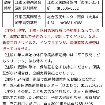
調剤
江東区薬剤師会
江東区医師会館内（東陽5-31-1
薬局
深川調剤薬局
8） ☎5606-0502
江東区薬剤師会
総合区民センター南側（大島4-
城東調剤薬局
4-3） ☎3681-4388
（注釈）現在、土曜・休日急病診療は予約制となっていま
す。事前に電話で予約のうえ、受診してください。なお、
新型コロナウイルス、インフルエンザ、溶連菌等の検査は
行っていません。
（注釈）年末年始の休日急病診療期間中は「平日夜間こど
もクリニック」はお休みです。
（注釈）受診の際は、保険証を必ずお持ちください。保険
証がない場合は、全額実費負担となります。
（注釈）24時間、電話で医療機関案内をお聞きになれま
す。東京都保健医療情報センター（ひまわり）☎5272-0303
（注釈）その他、こどもの急な発熱など、休日・夜間等に
電話でご相談したい時には、子供の健康相談室（東京都実
施）をご利用ください。☎＃8000または☎5285-8898