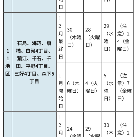
日
1
2
29
（注
30
28
月
（水
意）2
（木曜
（火曜
最
曜
4（金
石島、海辺、扇
日）
日）
終
日）
曜日）
1
橋、白河4丁目、
日
1
猿江、千石、千
地
田、平野4丁目、
区
三好4丁目、森下5
1
5
（注
丁目
月
6（木
4（火
（水
意）7
開
曜日）
曜日）
曜
（金曜
始
日）
日）
日
1
2
30
（注
24
29
月
（木
意）2
（金曜
（水曜