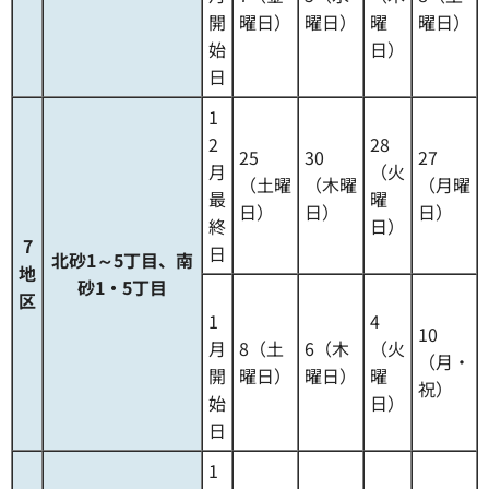
開
曜日）
曜日）
曜
曜日）
始
日）
日
1
2
28
25
30
27
月
（火
（土曜
（木曜
（月曜
最
曜
日）
日）
日）
終
日）
7
日
北砂1～5丁目、南
地
砂1・5丁目
区
1
4
10
月
8（土
6（木
（火
（月・
開
曜日）
曜日）
曜
祝）
始
日）
日
1