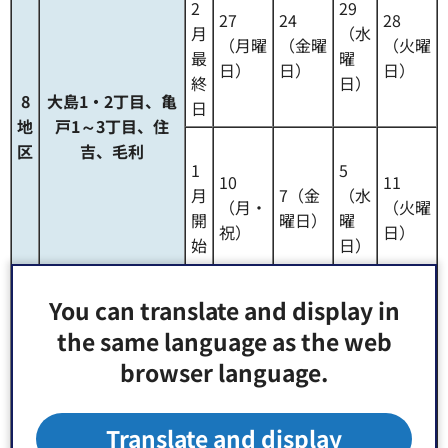
2
29
27
24
28
月
（水
（月曜
（金曜
（火曜
最
曜
日）
日）
日）
終
日）
8
大島1・2丁目、亀
日
地
戸1～3丁目、住
区
吉、毛利
1
5
10
11
月
7（金
（水
（月・
（火曜
開
曜日）
曜
祝）
日）
始
日）
日
You can translate and display in
1
2
30
the same language as the web
28
25
29
月
（木
browser language.
（火曜
（土曜
（水曜
最
曜
日）
日）
日）
終
日）
9
日
Translate and display
木場、東陽、深川