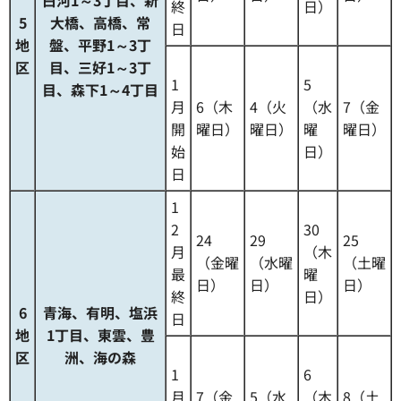
終
日）
5
大橋、高橋、常
日
地
盤、平野1～3丁
区
目、三好1～3丁
1
5
目、森下1～4丁目
月
6（木
4（火
（水
7（金
開
曜日）
曜日）
曜
曜日）
始
日）
日
1
2
30
24
29
25
月
（木
（金曜
（水曜
（土曜
最
曜
日）
日）
日）
終
日）
6
青海、有明、塩浜
日
地
1丁目、東雲、豊
区
洲、海の森
1
6
月
7（金
5（水
（木
8（土