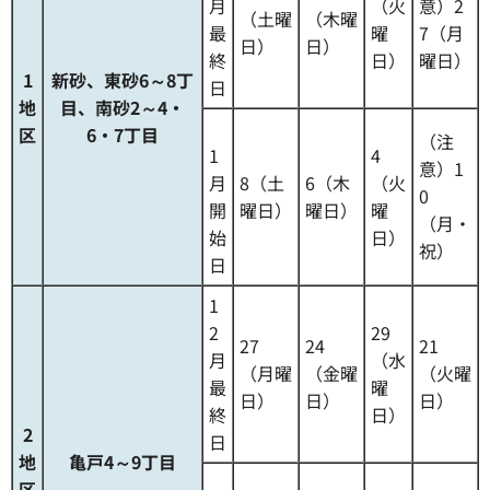
月
（火
意）2
（土曜
（木曜
最
曜
7（月
日）
日）
終
日）
曜日）
1
新砂、東砂6～8丁
日
地
目、南砂2～4・
区
6・7丁目
（注
1
4
意）1
月
8（土
6（木
（火
0
開
曜日）
曜日）
曜
（月・
始
日）
祝）
日
1
2
29
27
24
21
月
（水
（月曜
（金曜
（火曜
最
曜
日）
日）
日）
終
日）
2
日
地
亀戸4～9丁目
区