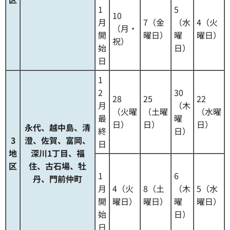
1
5
10
月
7（金
（水
4（火
（月・
開
曜日）
曜
曜日）
祝）
始
日）
日
1
2
30
28
25
22
月
（木
（火曜
（土曜
（水曜
最
曜
日）
日）
日）
永代、越中島、清
終
日）
3
澄、佐賀、富岡、
日
地
深川1丁目、福
区
住、古石場、牡
1
6
丹、門前仲町
月
4（火
8（土
（木
5（水
開
曜日）
曜日）
曜
曜日）
始
日）
日