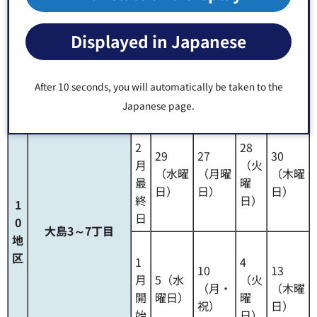
地
2丁目、冬木
区
1
6
Displayed in Japanese
12
月
4（火
8（土
（木
（水曜
開
曜日）
曜日）
曜
日）
始
日）
After 10 seconds, you will automatically be taken to the
日
Japanese page.
1
2
28
29
27
30
月
（火
（水曜
（月曜
（木曜
最
曜
日）
日）
日）
終
日）
1
日
0
大島3～7丁目
地
区
1
4
10
13
月
5（水
（火
（月・
（木曜
開
曜日）
曜
祝）
日）
始
日）