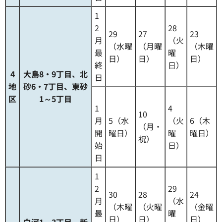
1
2
28
29
27
23
月
（火
（水曜
（月曜
（木曜
最
曜
日）
日）
日）
終
日）
4
大島8・9丁目、北
日
地
砂6・7丁目、東砂
区
1～5丁目
1
4
10
月
5（水
（火
6（木
（月・
開
曜日）
曜
曜日）
祝）
始
日）
日
1
2
29
30
28
24
月
（水
（木曜
（火曜
（金曜
最
曜
日）
日）
日）
白河1～3丁目、新