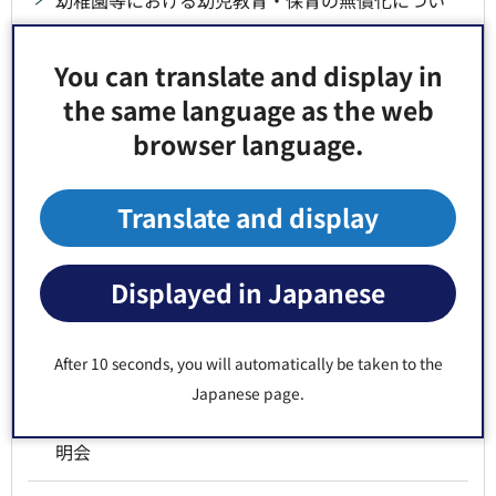
幼稚園等における幼児教育・保育の無償化につい
て
You can translate and display in
小学校・義務教育学校前期課程への就学
the same language as the web
browser language.
中学校・義務教育学校後期課程への就学
東日本大震災により江東区へ転入してきたお子さ
Translate and display
まの就学手続きについて
Displayed in Japanese
外国籍のお子様の就学手続きについて
学校選択制度
After 10 seconds, you will automatically be taken to the
Japanese page.
小・中学校、義務教育学校の学校公開及び学校説
明会