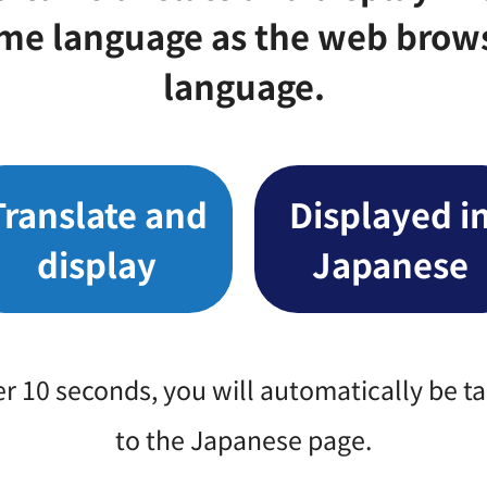
me language as the web brow
language.
Translate and
Displayed i
display
Japanese
er 10 seconds, you will automatically be t
to the Japanese page.