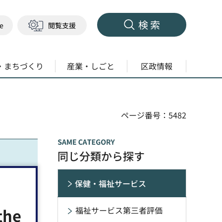
検索
ge
閲覧支援
・まちづくり
産業・しごと
区政情報
ページ番号：5482
同じ分類から探す
保健・福祉サービス
the
福祉サービス第三者評価