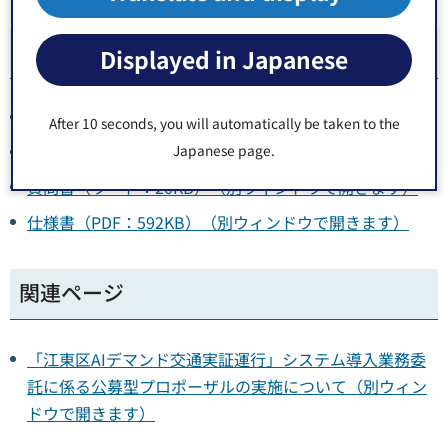
関連ドキュメント
Displayed in Japanese
実施要領（PDF：195KB）（別ウィンドウで開きます）
After 10 seconds, you will automatically be taken to the
Japanese page.
誓約書（ワード：18KB）（別ウィンドウで開きます）
質問書（ワード：20KB）（別ウィンドウで開きます）
仕様書（PDF：592KB）（別ウィンドウで開きます）
関連ページ
「江東区AIデマンド交通実証運行」システム導入業務委
託に係る公募型プロポーザルの実施について（別ウィン
ドウで開きます）