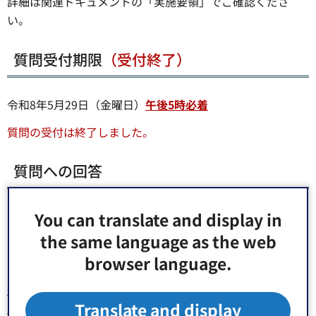
詳細は関連ドキュメントの「実施要領」でご確認くださ
い。
質問受付期限
（受付終了）
令和8年5月29日（金曜日）
午後5時必着
質問の受付は終了しました。
質問への回答
令和8年5月29日（金曜日）午後5時までに届いた質問につ
You can translate and display in
いて、以下のとおり回答いたします。
the same language as the web
browser language.
なお、質問者への個別回答は行いません。
質問に対する回答（PDF：355KB）（別ウィンドウで開き
Translate and display
ます）