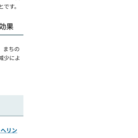
とです。
効果
、まちの
減少によ
トへリン