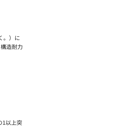
く。）に
て構造耐力
。
の1以上突