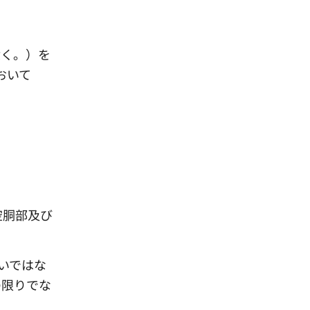
除く。）を
おいて
空胴部及び
いではな
の限りでな