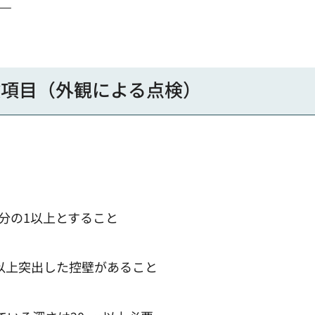
検項目（外観による点検）
分の1以上とすること
倍以上突出した控壁があること