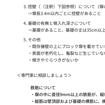
控壁（（注釈）下図参照）について（塀の
⇒塀長3.4m以内ごとに控壁があること
基礎の有無と根入れ深さについて
⇒基礎があること、基礎の丈は35cm以
その他
・既存擁壁の上にブロック塀を載せてい
・表面が老朽化し、亀裂など生じていな
・傾きやぐらつきがないか
＜専門家に相談しましょう＞
鉄筋について
・塀の中に直径9mm以上の鉄筋が、縦
・縦筋は壁頂部および基礎の横筋に、