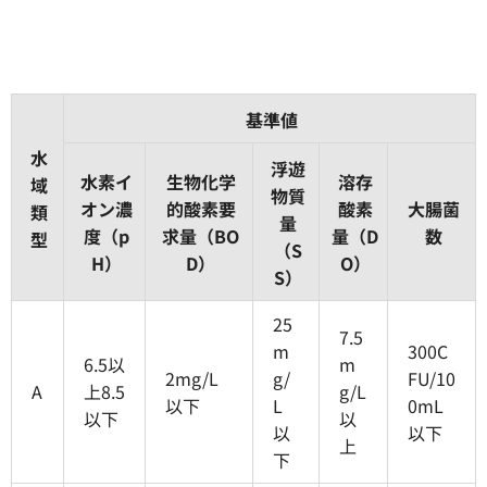
基準値
水
浮遊
水素イ
生物化学
溶存
域
物質
オン濃
的酸素要
酸素
大腸菌
類
量
度（p
求量（BO
量（D
数
型
（S
H）
D）
O）
S）
25
7.5
m
300C
6.5以
m
2mg/L
g/
FU/10
A
上8.5
g/L
以下
L
0mL
以下
以
以
以下
上
下