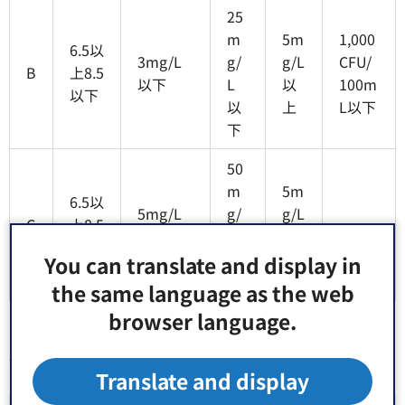
25
m
5m
1,000
6.5以
3mg/L
g/
g/L
CFU/
B
上8.5
以下
L
以
100m
以下
以
上
L以下
下
50
m
5m
6.5以
5mg/L
g/
g/L
C
上8.5
-
以下
L
以
以下
以
上
You can translate and display in
下
the same language as the web
browser language.
基準値は日間平均値とする。
Translate and display