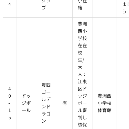
クラ
小在
4
ま
ブ
籍
う
豊洲
西小
学校
在在
校
生/
大
人：
江東
豊西
4
区ド
ゴー
0
ドッ
ッジ
豊洲西
ルデ
-
ジボ
有
ボー
小学校
ンド
1
ール
ル審
体育館
ラゴ
5
判し
ン
核保