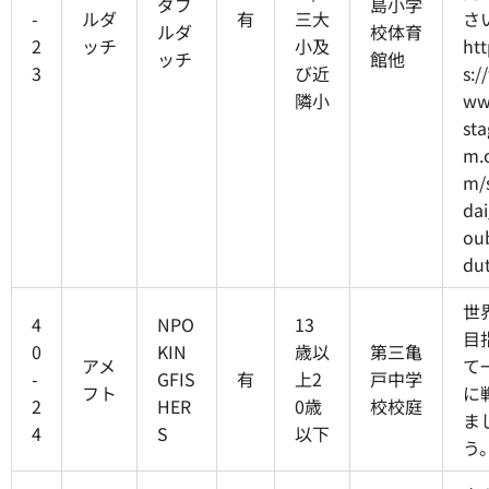
ダブ
島小学
-
ルダ
有
三大
さ
ルダ
校体育
2
ッチ
小及
htt
ッチ
館他
3
び近
s:/
隣小
ww
sta
m.
m/
da
ou
du
世
4
NPO
13
目
0
KIN
歳以
第三亀
アメ
て
-
GFIS
有
上2
戸中学
フト
に
2
HER
0歳
校校庭
ま
4
S
以下
う