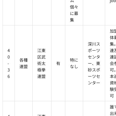
ム
jbb
個々
に募
集
加
体
深川ス
集
4
江東
ポーツ
連
0
区武
センタ
連
各種
特に
-
術太
有
ー、東
会
連盟
なし
3
極拳
砂スポ
可
6
連盟
ーツセ
本
ンター
資
験
可
誰
出