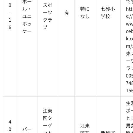
ボー
で
0
スポ
ル・
特に
七砂小
htt
-
ーツ
有
ユニ
なし
学校
s:/
1
クラ
ホッ
ww
6
ブ
ケー
ce
k.c
m
東
ー
ラブ
00
74
15
生
江東
ポ
区タ
と
4
ーゲ
江東
男
0
バー
ット
区在
新砂運
問