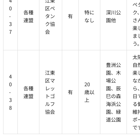
4
江東
ペ
0
区ペ
各種
特に
深川公
ク
-
タン
有
連盟
なし
園他
さ
3
ク協
楽
7
会
ま
う
太
豊洲公
自
江東
園、木
楽
4
区マ
場公
な
0
20
各種
レッ
園、辰
ら
-
有
歳以
連盟
トゴ
巳の森
日
3
上
ルフ
海浜公
る
8
協会
園、緑
維
道公園
ポ
で