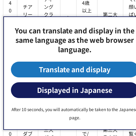
4
4歳
チア
ング
顔
0
以上
リー
クラ
第二大
ぱ
-
有
15
ディ
ブ
島小他
チ
2
歳以
You can translate and display in the
ング
「LI
ー
2
下
TTL
ン
same language as the web browser
E SU
ー
language.
N
す
S」
Translate and display
み
で
く
Displayed in Japanese
し
ま
After 10 seconds, you will automatically be taken to the Japanes
詳
page.
小学
イ
4
生ま
タ
三大
第三大
0
ダブ
で/
覧