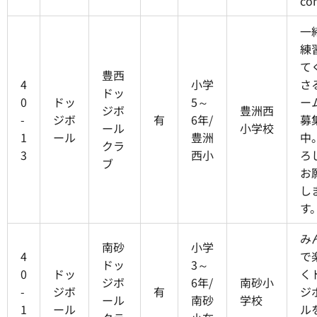
co
一
練
て
豊西
4
小学
さ
ドッ
0
ドッ
5～
ー
ジボ
豊洲西
-
ジボ
有
6年/
募
ール
小学校
1
ール
豊洲
中
クラ
3
西小
ろ
ブ
お
し
す
み
南砂
小学
4
で
ドッ
3～
0
ドッ
く
ジボ
6年/
南砂小
-
ジボ
有
ジ
ール
南砂
学校
1
ール
ル