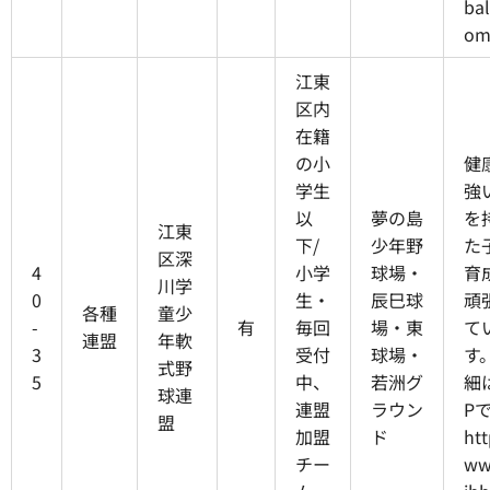
bal
o
江東
区内
在籍
の小
健
学生
強
以
夢の島
を
江東
下/
少年野
た
区深
4
小学
球場・
育
川学
0
生・
辰巳球
頑
各種
童少
-
有
毎回
場・東
て
連盟
年軟
3
受付
球場・
す
式野
5
中、
若洲グ
細
球連
連盟
ラウン
P
盟
加盟
ド
htt
チー
ww