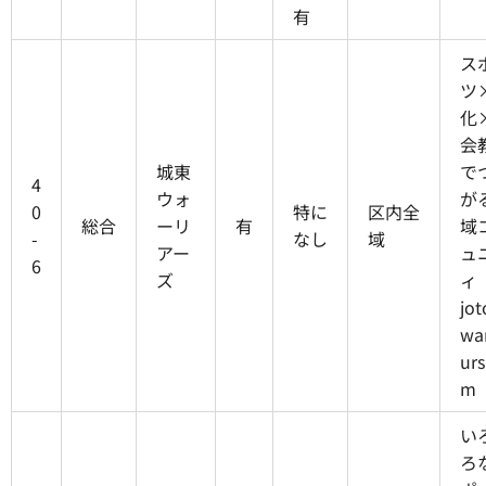
有
ス
ツ
化
会
城東
で
4
ウォ
が
0
特に
区内全
総合
ーリ
有
域
-
なし
域
アー
ュ
6
ズ
ィ
jot
war
urs
m
い
ろ