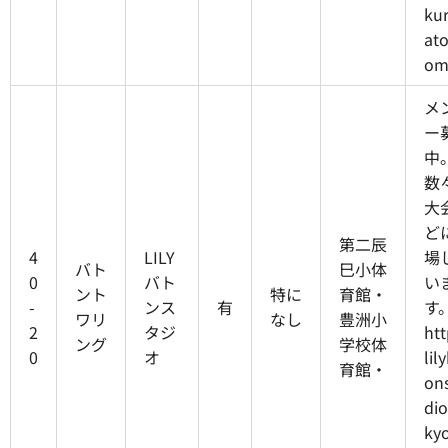
ku
ato
om
メ
ー
中
数
大
ど
第二辰
4
LILY
場
バト
巳小体
0
バト
い
ント
特に
育館・
-
ンス
有
す
ワリ
なし
豊洲小
2
タジ
htt
ング
学校体
0
オ
lil
育館・
on
dio
kyo