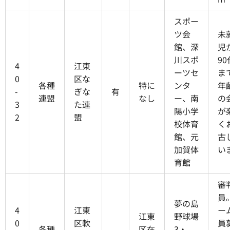
スポー
ツ会
未
館、深
児
川スポ
90
4
江東
ーツセ
ま
0
区な
各種
特に
ンタ
年
-
ぎな
有
連盟
なし
ー、南
の
3
た連
陽小学
が
2
盟
校体育
く
館、元
古
加賀体
い
育館
審
員
夢の島
4
江東
ー
江東
野球場
0
区軟
員
各種
区在
3・