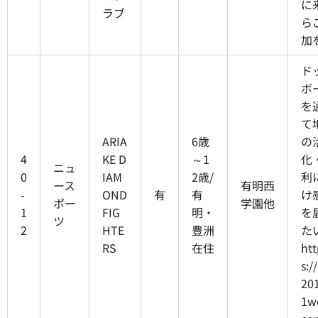
に
ラブ
ら
加
ド
ボ
を
て
ARIA
6歳
の
4
KE D
～1
化
ニュ
0
IAM
2歳/
利
ース
有明西
-
OND
有
有
け
ポー
学園他
1
FIG
明・
を
ツ
2
HTE
豊洲
た
RS
在住
htt
s:/
201
1w