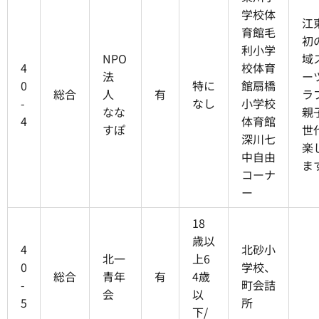
学校体
江
育館毛
初
利小学
NPO
域
4
校体育
法
ー
0
特に
館扇橋
総合
人
有
ラ
-
なし
小学校
なな
親
4
体育館
すぽ
世
深川七
楽
中自由
ま
コーナ
ー
18
歳以
4
北砂小
北一
上6
0
学校、
総合
青年
有
4歳
-
町会詰
会
以
5
所
下/