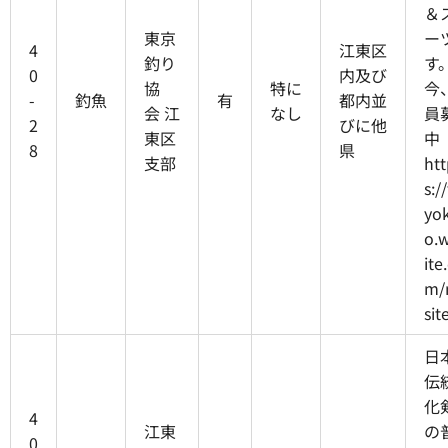
＆
東京
ー
4
江東区
釣り
す
0
内及び
協
特に
今
-
釣魚
有
都内並
会 江
なし
員
2
びに他
東区
中
8
県
支部
htt
s:/
yo
o.w
ite
m/
sit
日
伝
化
4
江東
の
0