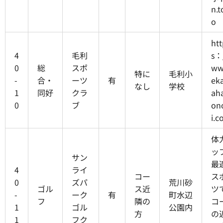
n.t
o
htt
4
毛利
s：
0
総
スポ
ww
特に
毛利小
-
合・
ーツ
有
ek
なし
学校
1
同好
クラ
aha
0
ブ
on
i.c
体
ッ
サン
最
4
ライ
コー
ス
0
ズパ
荒川砂
ゴル
ス近
ツ
-
ーク
有
町水辺
フ
隣の
コ
1
ゴル
公園内
方
の
1
フク