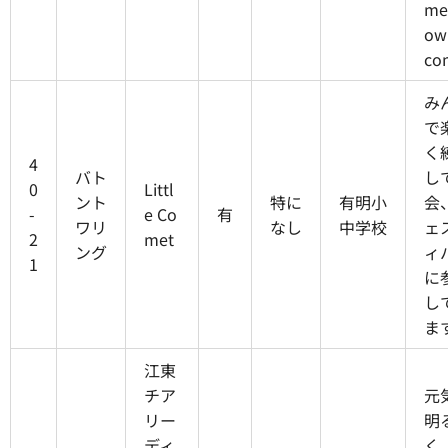
me
ow
co
み
で
く
4
バト
し
0
Littl
ント
特に
有明小
会
-
e Co
有
ワリ
なし
中学校
ェ
2
met
ング
ィ
1
に
し
ま
江東
チア
元
リー
明
ディ
く