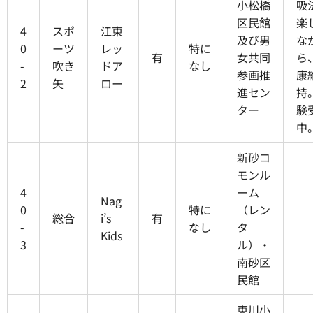
小松橋
吸
区民館
楽
4
スポ
江東
及び男
な
0
ーツ
レッ
特に
有
女共同
ら
-
吹き
ドア
なし
参画推
康
2
矢
ロー
進セン
持
ター
験
中
新砂コ
モンル
4
ーム
Nag
0
特に
（レン
総合
i’s
有
-
なし
タ
Kids
3
ル）・
南砂区
民館
東川小