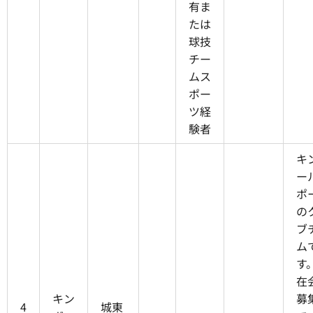
有ま
たは
球技
チー
ムス
ポー
ツ経
験者
キ
ー
ポ
の
ブ
ム
す
在
キン
募
4
城東