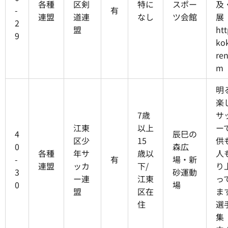
各種
区剣
特に
スポー
及
-
有
連盟
道連
なし
ツ会館
展
2
盟
htt
9
ko
ren
m
明
楽
7歳
サ
江東
以上
ー
4
辰巳の
区少
15
供
0
森広
各種
年サ
歳以
人
-
有
場・新
連盟
ッカ
下/
り
3
砂運動
ー連
江東
っ
0
場
盟
区在
ま
住
選
集