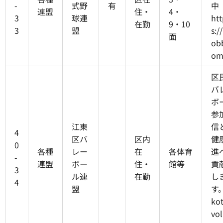
-
式野
有
中
連盟
住・
4・
3
球連
htt
在勤
9・10
3
盟
s:/
面
obb
o
区
バ
ボ
参
江東
信
4
区バ
区内
健
0
各種
レー
在
各体育
進
-
連盟
ボー
住・
館等
貢
3
ル連
在勤
し
4
盟
す
ko
vol