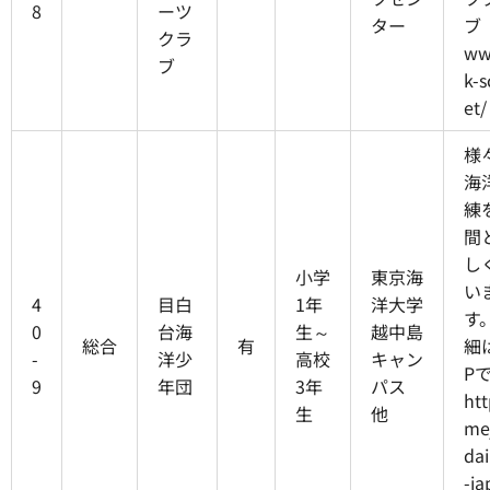
8
ーツ
ター
ブ
クラ
ww
ブ
k-s
et/
様
海
練
間
し
小学
東京海
い
4
目白
1年
洋大学
す
0
台海
生～
越中島
総合
有
細
-
洋少
高校
キャン
P
9
年団
3年
パス
htt
生
他
mej
dai
-ja