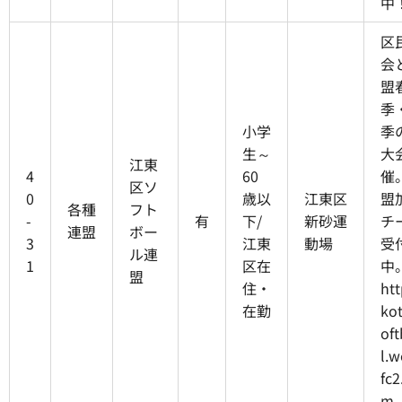
中
区
会
盟
季
小学
季
生～
大
江東
4
60
催
区ソ
0
歳以
江東区
盟
各種
フト
-
有
下/
新砂運
チ
連盟
ボー
3
江東
動場
受
ル連
1
区在
中
盟
住・
htt
在勤
ko
oft
l.w
fc2
m