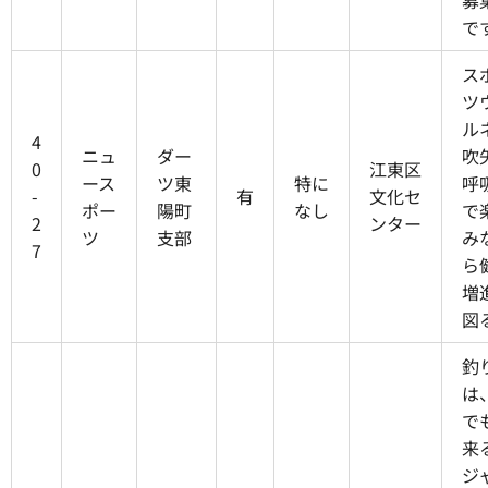
募
で
ス
ツ
ル
4
ニュ
ダー
吹
0
江東区
ース
ツ東
特に
呼
-
有
文化セ
ポー
陽町
なし
で
2
ンター
ツ
支部
み
7
ら
増
図
釣
は
で
来
ジ