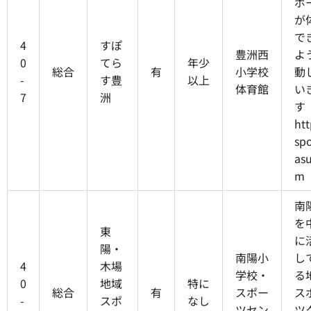
ポ
が
で
4
すぽ
豊洲西
よ
0
てら
年少
総合
有
小学校
動
-
す豊
以上
体育館
い
7
洲
す
htt
spo
asu
m
南
を
東
に
陽・
南陽小
し
4
木場
学校・
る
0
地域
特に
総合
有
スポー
ス
-
スポ
なし
ツセン
ツ