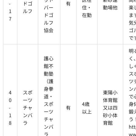
-
ドゴ
有
バー
住・
動場他
楽
1
ルフ
ドゴ
在勤
ま
7
ルフ
気
協会
ゴ
で
明
護心
く
館不
し
動塾
ス
（護
ツ
身拳
ン
4
スポ
東陽小
道・
で
0
ーツ
体育館
スポ
4歳
身
-
チャ
有
又は四
ーツ
以上
鍛
1
ンバ
砂小体
チャ
う
8
ラ
育館
ンバ
htt
ラ
ww