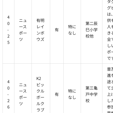
タ
グ
は
4
ニュ
有明
供
0
第二辰
ース
レイ
特に
人
-
有
巳小学
ポー
ンボ
なし
き
2
校他
ツ
ウズ
全
5
し
ポ
で
普
進
K2
4
途
ニュ
ピッ
0
第三亀
て
ース
クル
特に
-
有
戸中学
上
ポー
ボー
なし
2
校
し
ツ
ルク
6
参
ラブ