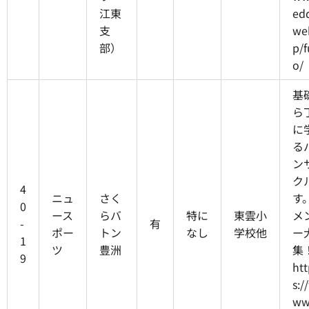
江東
ed
支
web
部）
p/
o/
基
ら
に
る
ン
ク
4
ニュ
さく
す
0
ース
らバ
特に
東雲小
メ
-
有
ポー
トン
なし
学校他
ー
1
ツ
豊洲
集
9
htt
s:/
ww