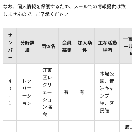
なお、個人情報を保護するため、メールでの情報提供は致
しませんので、ご了承ください。
ナ
一
ン
分野詳
会員
加入条
主な活動
団体名
ー
バ
細
募集
件
場所
ー
江東
木場公
区レ
4
レク
園、若
クリ
0
リエ
洲キャ
ェー
有
有
-
ーシ
ンプ
ショ
1
ョン
場、区
ン協
民館
会
腹