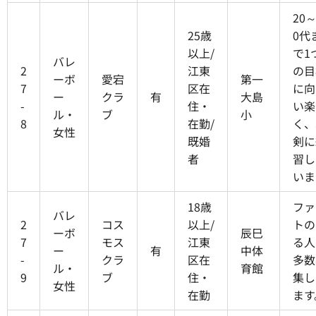
20～
25歳
0代
以上/
で1
バレ
2
江東
の目
ーボ
愛宕
第一
7
区在
に向
ー
クラ
有
大島
-
住・
い楽
ル・
ブ
小
8
在勤/
く、
女性
既婚
剣に
者
習し
いま
18歳
ファ
バレ
2
コス
以上/
トの
ーボ
辰巳
7
モス
江東
る人
ー
有
中体
-
クラ
区在
多数
ル・
育館
9
ブ
住・
集し
女性
在勤
ます