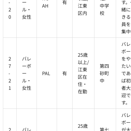
-
ー
有
す。
AH
江東
中学
2
ル・
緒に
区内
校
0
女性
きる
員を
集中
バレ
ボー
25歳
2
バレ
をや
以上/
7
ーボ
第四
たい
江東
-
ー
PAL
有
砂町
であ
区在
2
ル・
中
ば初
住・
1
女性
者大
在勤
迎で
す。
バレ
ボー
25歳
2
バレ
第七
が大