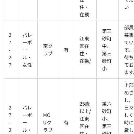
住・
い
在勤
部員
第三
2
バレ
募集
江東
砂町
7
ーボ
てい
南ク
区在
中、
-
ー
有
す。
ラブ
住・
第三
2
ル・
待ち
在勤/
砂町
7
女性
てお
小
ます
上部
めざ
し、
25歳
第六
2
バレ
日々
以上/
砂町
7
ーボ
MO
しく
江東
小、
-
ー
Uク
有
時に
区在
第三
2
ル・
ラブ
厳し
住・
砂町