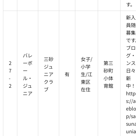
す。
新入
員随
募集
です
ブロ
バレ
グ・
三砂
女子/
2
ーボ
第三
ンス
ジュ
小学
7
ー
砂町
日々
ニア
有
生/江
-
ル・
小体
新
クラ
東区
2
ジュ
育館
中！
ブ
在住
ニア
http
s://
eblo
p/s
suna
unia