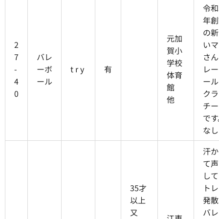
令和
年創
の新
元加
2
いマ
賀小
7
バレ
さん
学校
-
ーボ
t r y
有
レー
体育
4
ール
ール
館
0
クラ
他
チー
です
なし
汗か
て声
して
35才
トレ
以上
発散
又
バレ
江東