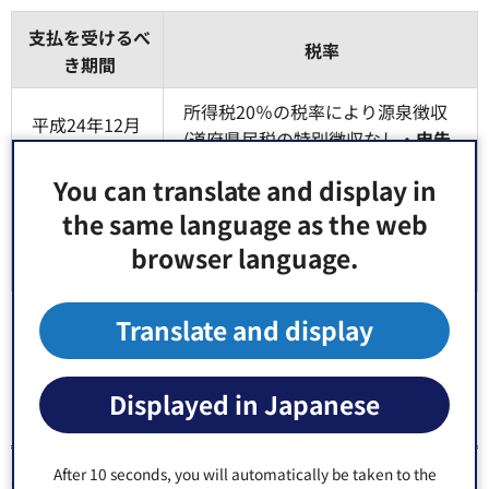
支払を受けるべ
税率
き期間
所得税20％の税率により源泉徴収
平成24年12月
(道府県民税の特別徴収なし・
申告
31日以前
義務あり、総合課税
)
You can translate and display in
平成25年1月1
所得税及び復興特別所得税20.42％
the same language as the web
日以後に支払
(道府県民税の特別徴収なし・
申告
browser language.
を受ける場合
義務あり、総合課税
)
Translate and display
Displayed in Japanese
配当所得の申告について
After 10 seconds, you will automatically be taken to the