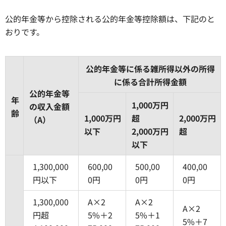
公的年金等から控除される公的年金等控除額は、下記のと
おりです。
公的年金等に係る雑所得以外の所得
に係る合計所得金額
公的年金等
年
1,000
万円
の収入金額
齢
1,000
万円
超
2,000
万円
（A）
以下
2,000
万円
超
以下
1,300,000
600,00
500,00
400,00
円以下
0円
0円
0円
1,300,000
A×2
A×2
A×2
円超
5%＋2
5%＋1
5%＋7