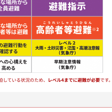
迫している状況のため、
レベル4までに避難が必要
です