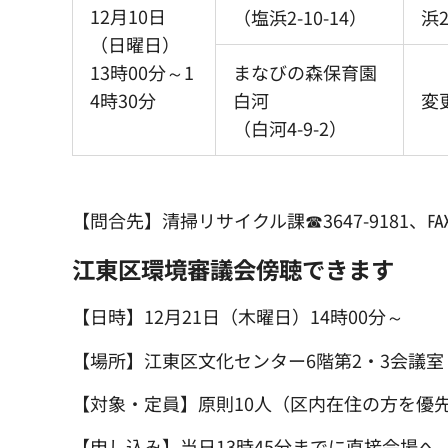
12月10日
（塩浜2-10-14）
浜2
（日曜日）
13時00分～1
まなびの森保育園
4時30分
白河
変
（白河4-9-2）
【問合先】清掃リサイクル課☎3647-9181、℻56
江東区環境審議会傍聴できます
【日時】12月21日（木曜日）14時00分～
【場所】江東区文化センター6階第2・3会議室（東
【対象・定員】原則10人（区内在住の方を優
【申し込み】当日13時45分までに直接会場へ