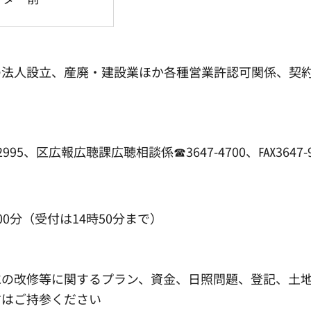
の法人設立、産廃・建設業ほか各種営業許認可関係、契
5、区広報広聴課広聴相談係☎3647-4700、℻3647-9
00分（受付は14時50分まで）
水の改修等に関するプラン、資金、日照問題、登記、土
方はご持参ください