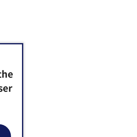
the
ser