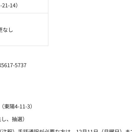
-21-14）
更なし
17-5737
陽4-11-3）
先し、抽選）
（注釈）手話通訳が必要な方は、12月11日（月曜日）ま