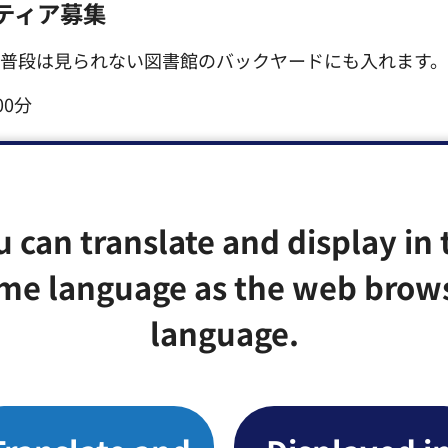
ティア募集
。普段は見られない図書館のバックヤードにも入れます。
00分
生5人程度（申込順）
u can translate and display in 
me language as the web brow
、読み聞かせ体験など
language.
ページで
1、℻3615-6668